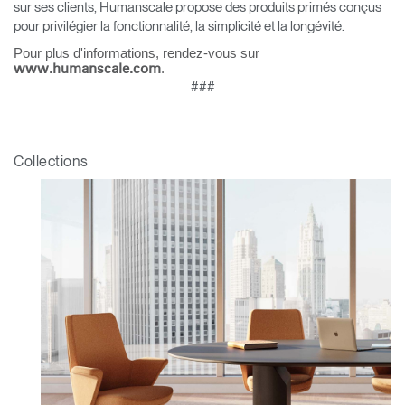
sur ses clients, Humanscale propose des produits primés conçus
pour privilégier la fonctionnalité, la simplicité et la longévité.
Pour plus d'informations, rendez-vous sur
.
www.humanscale.com
###
Collections
Clos
Dialo
Valider
Créer un compte
Box
Sélectionnez votre pays
S'INSCRIRE
Vous avez un code de
VALIDER
référence ?
SIGN IN WITH SSO