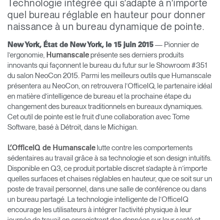
Technologie intégrée qui s’adapte à n’importe
quel bureau réglable en hauteur pour donner
Opens
Opens
Opens
Opens
Opens
Opens
Opens
naissance à un bureau dynamique de pointe.
to
to
to
to
to
to
to
Facebook
Twitter
Linkedin
Instagram
Humanscale
Pinterest
YouTube
Blog
— Pionnier de
New York, État de New York, le 15 juin 2015
l’ergonomie,
présente ses derniers produits
Humanscale
innovants qui façonnent le bureau du futur sur le Showroom #351
du salon NeoCon 2015. Parmi les meilleurs outils que Humanscale
présentera au NeoCon, on retrouvera l’OfficeIQ, le partenaire idéal
en matière d’intelligence de bureau et la prochaine étape du
changement des bureaux traditionnels en bureaux dynamiques.
Cet outil de pointe est le fruit d’une collaboration avec Tome
Software, basé à Détroit, dans le Michigan.
lutte contre les comportements
L’OfficeIQ de Humanscale
sédentaires au travail grâce à sa technologie et son design intuitifs.
Disponible en Q3, ce produit portable discret s’adapte à n’importe
quelles surfaces et chaises réglables en hauteur, que ce soit sur un
poste de travail personnel, dans une salle de conférence ou dans
un bureau partagé. La technologie intelligente de l’OfficeIQ
encourage les utilisateurs à intégrer l’activité physique à leur
journée de travail en enregistrant des données sur leur santé et