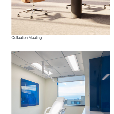
Mot de passe oublié
ENTRER
Select
France
Region
Collection Meeting