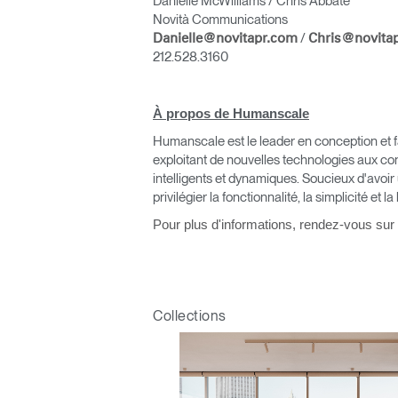
Danielle McWilliams / Chris Abbate
Novità Communications
/
Danielle@novitapr.com
Chris@novita
212.528.3160
À propos de Humanscale
Valide
Humanscale est le leader en conception et fa
exploitant de nouvelles technologies aux co
intelligents et dynamiques. Soucieux d'avoir
privilégier la fonctionnalité, la simplicité et la
Pour plus d'informations, rendez-vous sur
V
Collections
SIGN 
Mot de
France