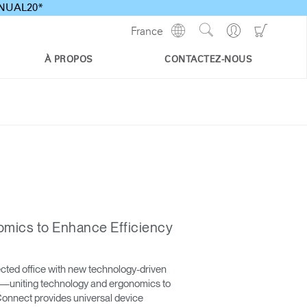
ANNUAL20*
Show
Go
Go
France
Regions
Search
to
to
Site
Profile
Shoppi
À PROPOS
CONTACTEZ-NOUS
Cart
omics to Enhance Efficiency
cted office with new technology-driven
kind—uniting technology and ergonomics to
Connect provides universal device