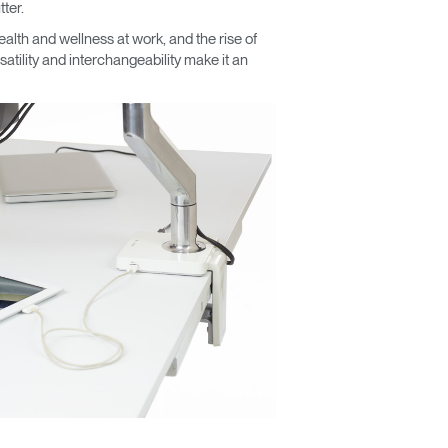
ter.
alth and wellness at work, and the rise of
tility and interchangeability make it an