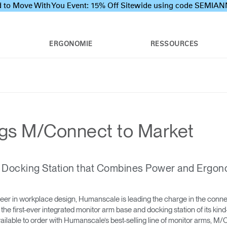
 to Move With You Event: 15% Off Sitewide using code SEMI
ERGONOMIE
RESSOURCES
gs M/Connect to Market
al Docking Station that Combines Power and Ergon
eer in workplace design, Humanscale is leading the charge in the conne
is the first-ever integrated monitor arm base and docking station of its 
lable to order with Humanscale’s best-selling line of monitor arms, M/