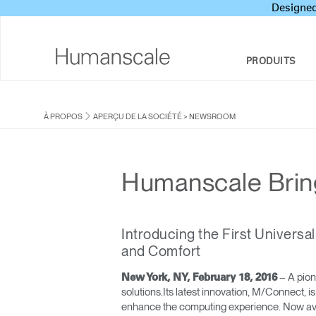
Designed
PRODUITS
SIÈGES ET TABOURETS
BOÎTE À OUTILS DU DESIGNER
APERÇU DE LA SOCIÉTÉ
À PROPOS
APERÇU DE LA SOCIÉTÉ
>
NEWSROOM
RESPONSABILITÉ SOCIALE DE
SOLUTIONS ASSIS/DEBOUT
BIBLIOTHÈQUE DE TÉLÉCHARGEMENT
L’ENTREPRISE
BRAS SUPPORT ÉCRAN ET STATIONS
REGARDER, ÉCOUTER ET APPRENDRE
Humanscale Brin
DESIGN STUDIO
INTÉGRÉES
PRICING GUIDES
SUPPORTS POUR CLAVIER
NEWSROOM
Introducing the First Univers
ÉCLAIRAGE
OÙ ACHETER
and Comfort
PANNEAUX DE SÉPARATION ET CLOISONS
PARTENAIRES CONTRACTUELS
– A pion
New York, NY, February 18, 2016
DE BUREAU
solutions.Its latest innovation, M/Connect, 
GOVERNMENT & EDUCATION
enhance the computing experience. Now avai
OUTILS TECHNOLOGIQUES