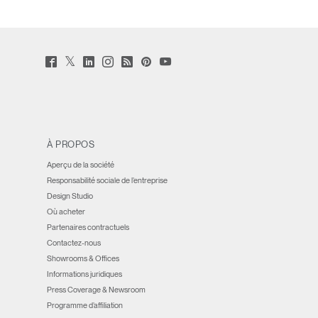
Twitter
Facebook
LinkedIn
Instagram
Humanscale
Pinterst
YouTube
(opens
(opens
(opens
(opens
Blog
(opens
(opens
new
new
new
new
(opens
new
new
window)
window)
window)
window)
new
window)
window)
window)
À PROPOS
Aperçu de la société
Responsabilité sociale de l’entreprise
Design Studio
Où acheter
Partenaires contractuels
Contactez-nous
Showrooms & Offices
Informations juridiques
Press Coverage & Newsroom
Programme d’affiliation