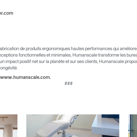
Sélectionnez votre pays
pr.com
r
Créer un compte
brication de produits ergonomiques hautes performances qui améliorent l
nceptions fonctionnelles et minimales, Humanscale transforme les bureau
 un impact positif net sur la planète et sur ses clients, Humanscale pro
S'INSCRIRE
 longévité.
.
www.humanscale.com
###
Vous avez un code de réf
?
ALIDER
IN WITH SSO
 passe oublié
ENTRER
Select