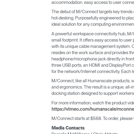
accommodation, easy access to user connect
ORGANISATION DES CÂBLES
The debut of M/Connect targets key trends em
hot-desking. Purposefully engineered to plac
OUTILS DE BUREAU ERGONOMIQUES
ideal solution for any computing environmen
A powerful workspace connectivity hub, M/C
LAB & HEALTHCARE
small footprint. It offers easy access to us
with its unique cable management system. C
SIÈGES OCEAN
resides on the work surface and provides t
headphone/microphone jack directly in front
three USB ports, an HDMI and DisplayPort co
for the network/Internet connectivity. Each 
M/Connect, like all Humanscale products, w
and ergonomics. The result is a unique, all
docking station designed to support workers
For more information, watch the product vid
https://vimeo.com/humanscale/mconne
M/Connect starts at $568. To order, please v
Media Contacts