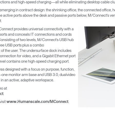
ions and high-speed charging—all while eliminating desktop cable clut
erging in contract design: the shrinking office, the connected office, he
e active ports above the desk and passive ports below, M/Connect’s versa
t.
onnect provides universal connectivity with a
er ports and conceals IT connections and cords
onsisting of two levels, M/Connect’s USB hub
hree USB ports plus a combo
 of the user. The undersurface dock includes
nnection for video, and a Gigabit Ethernet port
level contains one high-speed charging port.
as designed with a focus on purpose, function,
-in-one monitor arm base and USB 3.0, dualvideo
 in an active, adaptive workspace.
eo at
.
ct
isit
.
www.Humanscale.com/MConnect