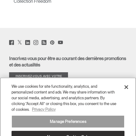
Collection Freedom
Twitter
Facebook
LinkedIn
Instagram
Humanscale
Pinterst
YouTube
(opens
(opens
(opens
(opens
Blog
(opens
(opens
new
new
new
new
(opens
new
new
window)
window)
window)
window)
new
window)
window)
Inscrivez-vous pour être au courant des dernières promotions
window)
et des actualités
INSCRIVEZ-VOUS AVEC VOTRE
ADRESSE E-MAIL
We use cookies for site functionality, analytics, and
personalized content and ads. We may share information with
À PROPOS
our social media, advertising, and analytics partners. By
clicking “Accept All” or closing this box, you consent to the use
of cookies.
Privacy Policy
ERGONOMIE
Manage Preferences
RESSOURCES