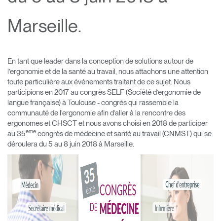
Opens
Opens
Opens
Opens
Opens
Opens
Opens
Marseille.
to
to
to
to
to
to
to
Facebook
Twitter
Linkedin
Instagram
Humanscale
Pinterest
YouTube
Blog
En tant que leader dans la conception de solutions autour de
l’ergonomie et de la santé au travail, nous attachons une attention
toute particulière aux événements traitant de ce sujet. Nous
participions en 2017 au congrès SELF (Société d’ergonomie de
langue française) à Toulouse - congrès qui rassemble la
communauté de l’ergonomie afin d’aller à la rencontre des
ergonomes et CHSCT et nous avons choisi en 2018 de participer
eme
au 35
congrès de médecine et santé au travail (CNMST) qui se
déroulera du 5 au 8 juin 2018 à Marseille.