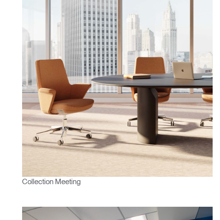
Vous avez un code de
VALIDER
référence ?
SIGN IN WITH SSO
Mot de passe oublié
ENTRER
Select
France
Region
Collection Meeting