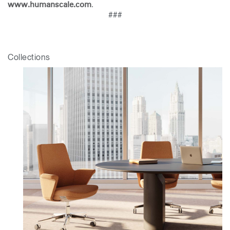
.
www.humanscale.com
Box
###
Sélectionnez votre pays
S'INSCRIRE
Collections
Vous avez un code de
VALIDER
référence ?
SIGN IN WITH SSO
Mot de passe oublié
ENTRER
Select
France
Region