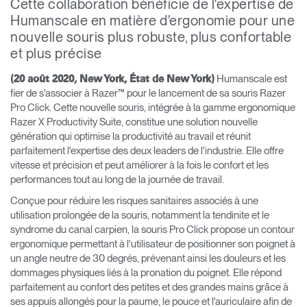
Cette collaboration bénéficie de l'expertise de
Humanscale en matière d'ergonomie pour une
Opens
Opens
Opens
Opens
Opens
Opens
Opens
nouvelle souris plus robuste, plus confortable
to
to
to
to
to
to
to
Facebook
Twitter
Linkedin
Instagram
Humanscale
Pinterest
YouTube
et plus précise
Blog
Humanscale est
(20 août 2020, New York, État de New York)
fier de s'associer à Razer™ pour le lancement de sa souris Razer
Pro Click. Cette nouvelle souris, intégrée à la gamme ergonomique
Razer X Productivity Suite, constitue une solution nouvelle
génération qui optimise la productivité au travail et réunit
parfaitement l'expertise des deux leaders de l'industrie. Elle offre
vitesse et précision et peut améliorer à la fois le confort et les
performances tout au long de la journée de travail.
Conçue pour réduire les risques sanitaires associés à une
utilisation prolongée de la souris, notamment la tendinite et le
syndrome du canal carpien, la souris Pro Click propose un contour
ergonomique permettant à l'utilisateur de positionner son poignet à
un angle neutre de 30 degrés, prévenant ainsi les douleurs et les
dommages physiques liés à la pronation du poignet. Elle répond
parfaitement au confort des petites et des grandes mains grâce à
ses appuis allongés pour la paume, le pouce et l'auriculaire afin de