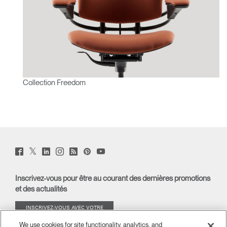
Collection Freedom
Twitter
Facebook
LinkedIn
Instagram
Humanscale
Pinterst
YouTube
(opens
(opens
(opens
(opens
Blog
(opens
(opens
new
new
new
new
(opens
new
new
window)
window)
window)
window)
new
window)
window)
Inscrivez-vous pour être au courant des dernières promotions
window)
et des actualités
INSCRIVEZ-VOUS AVEC VOTRE
ADRESSE E-MAIL
We use cookies for site functionality, analytics, and