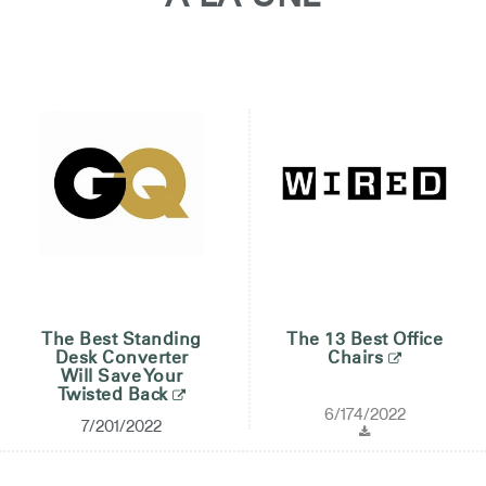
Opens
Opens
Opens
Opens
Opens
Opens
Opens
to
to
to
to
to
to
to
Facebook
Twitter
Linkedin
Instagram
Humanscale
Pinterest
YouTube
Blog
The Best Standing
The 13 Best Office
Desk Converter
Chairs
Will Save Your
Twisted Back
6/174/2022
7/201/2022