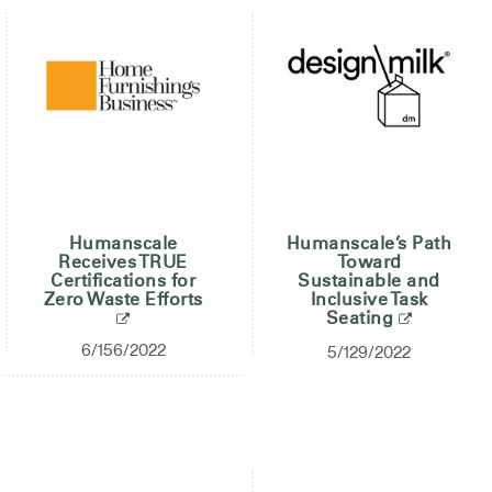
Clos
Dialo
Valider
Créer un compte
Box
Sélectionnez votre pays
S'INSCRIRE
Vous avez un code de
Humanscale
Humanscale’s Path
VALIDER
référence ?
Receives TRUE
Toward
Certifications for
Sustainable and
Zero Waste Efforts
Inclusive Task
SIGN IN WITH SSO
Seating
6/156/2022
5/129/2022
Mot de passe oublié
ENTRER
Select
France
Region