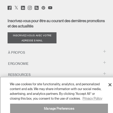
Twitter
Facebook
LinkedIn
Instagram
Humanscale
Pinterst
YouTube
(opens
(opens
(opens
(opens
Blog
(opens
(opens
new
new
new
new
(opens
new
new
window)
window)
window)
window)
new
window)
window)
Inscrivez-vous pour être au courant des dernières promotions
window)
et des actualités
INSCRIVEZ-VOUS AVEC VOTRE
ADRESSE E-MAIL
À PROPOS
ERGONOMIE
RESSOURCES
We use cookies for site functionality, analytics, and personalized
content and ads. We may share information with our social media,
France
Conditions générales
Politique de confidentialité
Se désinscrire
advertising, and analytics partners. By clicking “Accept All” or
Ⓒ 2026 Humanscale. Tous droits réservés.
closing this box, you consent to the use of cookies.
Privacy Policy
Manage Preferences