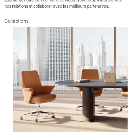
nos relations et collaborer avec les meilleurs partenaires.
Opens
Opens
Opens
Opens
Opens
Opens
Opens
to
to
to
to
to
to
to
Facebook
Twitter
Linkedin
Instagram
Humanscale
Pinterest
YouTube
Collections
Blog