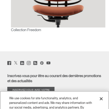
Collection Freedom
Twitter
Facebook
LinkedIn
Instagram
Humanscale
Pinterst
YouTube
(opens
(opens
(opens
(opens
Blog
(opens
(opens
new
new
new
new
(opens
new
new
window)
window)
window)
window)
new
window)
window)
Inscrivez-vous pour être au courant des dernières promotions
window)
et des actualités
INSCRIVEZ-VOUS AVEC VOTRE
ADRESSE E-MAIL
We use cookies for site functionality, analytics, and
personalized content and ads. We may share information with
À PROPOS
our social media, advertising, and analytics partners. By