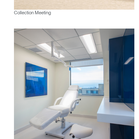
Collection Meeting
Clos
Dialo
Valider
Créer un compte
Box