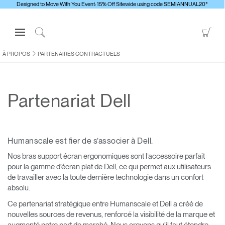
Designed to Move With You Event: 15% Off Sitewide using code SEMIANNUAL20*
Open
Go
Navigation
to
Click
Menu
Sho
to
À PROPOS
PARTENAIRES CONTRACTUELS
S'identifier ou S'inscrire
Car
Search
PRODUITS
Partenariat Dell
ERGONOMIE
RESSOURCES
À PROPOS
Humanscale est fier de s’associer à Dell.
CONTACTEZ-NOUS
Nos bras support écran ergonomiques sont l’accessoire parfait
pour la gamme d’écran plat de Dell, ce qui permet aux utilisateurs
de travailler avec la toute dernière technologie dans un confort
Contacter le support
absolu.
Trouver un showroom
Ce partenariat stratégique entre Humanscale et Dell a créé de
nouvelles sources de revenus, renforcé la visibilité de la marque et
Changer la région
augmenté notre part de marché. Nous croyons qu’il faut étendre