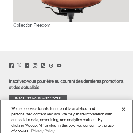
Collection Freedom
Twitter
Facebook
LinkedIn
Instagram
Humanscale
Pinterst
YouTube
(opens
(opens
(opens
(opens
Blog
(opens
(opens
new
new
new
new
(opens
new
new
window)
window)
window)
window)
new
window)
window)
Inscrivez-vous pour être au courant des dernières promotions
window)
et des actualités
INSCRIVEZ-VOUS AVEC VOTRE
ADRESSE E-MAIL
We use cookies for site functionality, analytics, and
personalized content and ads. We may share information with
À PROPOS
our social media, advertising, and analytics partners. By
clicking “Accept All” or closing this box, you consent to the use
of cookies.
Privacy Policy
ERGONOMIE