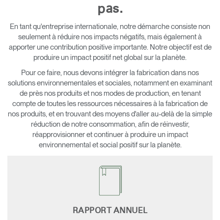
pas.
Opens
Opens
Opens
Opens
Opens
Opens
Opens
to
to
to
to
to
to
to
En tant qu'entreprise internationale, notre démarche consiste non
Facebook
Twitter
Linkedin
Instagram
Humanscale
Pinterest
YouTube
seulement à réduire nos impacts négatifs, mais également à
Blog
apporter une contribution positive importante. Notre objectif est de
produire un impact positif net global sur la planète.
Pour ce faire, nous devons intégrer la fabrication dans nos
solutions environnementales et sociales, notamment en examinant
de près nos produits et nos modes de production, en tenant
compte de toutes les ressources nécessaires à la fabrication de
nos produits, et en trouvant des moyens d'aller au-delà de la simple
réduction de notre consommation, afin de réinvestir,
réapprovisionner et continuer à produire un impact
environnemental et social positif sur la planète.
RAPPORT ANNUEL