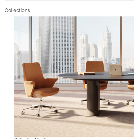
Sélectionnez votre pays
S'INSCRIRE
Collections
Vous avez un code de
VALIDER
référence ?
SIGN IN WITH SSO
Mot de passe oublié
ENTRER
Select
France
Region