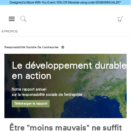
Designed to Move With You Event: 15% Off Sitewide using code SEMIANNUAL20*
Open
Go
Navigation
to
Click
Menu
Sho
to
À PROPOS
S'identifier ou S'inscrire
Car
Search
Responsabilité Sociale De L’entreprise
PRODUITS
ERGONOMIE
Le développement durable
RESSOURCES
en action
À PROPOS
CONTACTEZ-NOUS
Notre rapport annuel
sur la responsabilité sociale de l'entreprise
Télécharger le rapport
Contacter le support
Trouver un showroom
Changer la région
Être "moins mauvais" ne suffit