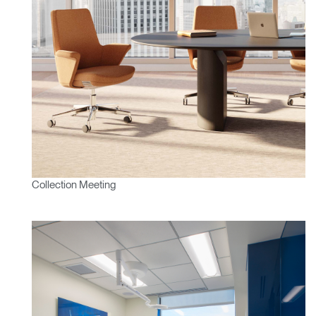
Clos
Dialo
Valider
Créer un compte
Box
Sélectionnez votre pays
S'INSCRIRE
Vous avez un code de
VALIDER
référence ?
Collection Meeting
SIGN IN WITH SSO
Mot de passe oublié
ENTRER
Select
France
Region