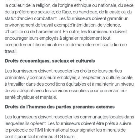
la couleur, de la religion, de l’origine ethnique ou nationale, du sexe,
de la préférence sexuelle, de l’âge, du handicap, de la caste ou du
statut d’ancien combattant. Les fournisseurs doivent garantir un
environnement de travail exempt d’intimidation, de violence,
d’hostilité ou de harcèlement. En outre, les fournisseurs doivent
encourager leurs employés à signaler rapidement tout
comportement discriminatoire ou de harcèlement sur le lieu de
travail.
Clos
Dialo
Valider
Créer un compte
Droits économiques, sociaux et culturels
Box
Les fournisseurs doivent respecter les droits de leurs parties
Sélectionnez votre pays
S'INSCRIRE
prenantes, y compris leurs employés, à respecter la culture locale,
à travailler dans des conditions équitables et à maintenir un niveau
de vie adéquat avec les services essentiels pour préserver leur
santé physique et mentale.
Vous avez un code de
VALIDER
référence ?
Droits de l’homme des parties prenantes externes
Les fournisseurs doivent respecter les communautés locales dans
SIGN IN WITH SSO
lesquelles ils opèrent. Les fournisseurs doivent être prêts à suivre
le protocole de RMI International pour signaler les minerais de
Mot de passe oublié
conflit pour tout matériau 3TG fourni.
ENTRER