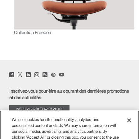
Collection Freedom
Twitter
Facebook
LinkedIn
Instagram
Humanscale
Pinterst
YouTube
(opens
(opens
(opens
(opens
Blog
(opens
(opens
new
new
new
new
(opens
new
new
window)
window)
window)
window)
new
window)
window)
Inscrivez-vous pour être au courant des dernières promotions
window)
et des actualités
INSCRIVEZ-VOUS AVEC VOTRE
ADRESSE E-MAIL
We use cookies for site functionality, analytics, and
personalized content and ads. We may share information with
À PROPOS
our social media, advertising, and analytics partners. By
clicking “Accept All” or closing this box, you consent to the use