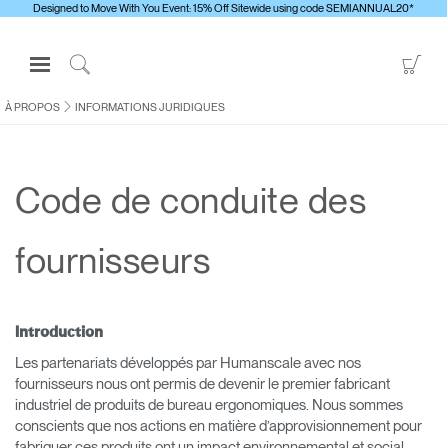
Designed to Move With You Event: 15% Off Sitewide using code SEMIANNUAL20*
Open
Go
Navigation
to
Click
Menu
Sho
to
À PROPOS
INFORMATIONS JURIDIQUES
S'identifier ou S'inscrire
Car
Search
PRODUITS
Code de conduite des
ERGONOMIE
RESSOURCES
fournisseurs
À PROPOS
CONTACTEZ-NOUS
Introduction
Les partenariats développés par Humanscale avec nos
Contacter le support
fournisseurs nous ont permis de devenir le premier fabricant
Trouver un showroom
industriel de produits de bureau ergonomiques. Nous sommes
conscients que nos actions en matière d’approvisionnement pour
Changer la région
fabriquer ces produits ont un impact environnemental et social.