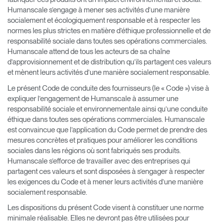
Humanscale s’engage à mener ses activités d’une manière
Opens
Opens
Opens
Opens
Opens
Opens
Opens
socialement et écologiquement responsable et à respecter les
to
to
to
to
to
to
to
normes les plus strictes en matière d’éthique professionnelle et de
Facebook
Twitter
Linkedin
Instagram
Humanscale
Pinterest
YouTube
responsabilité sociale dans toutes ses opérations commerciales.
Blog
Humanscale attend de tous les acteurs de sa chaîne
d’approvisionnement et de distribution qu’ils partagent ces valeurs
et mènent leurs activités d’une manière socialement responsable.
Le présent Code de conduite des fournisseurs (le « Code ») vise à
expliquer l’engagement de Humanscale à assumer une
responsabilité sociale et environnementale ainsi qu’une conduite
éthique dans toutes ses opérations commerciales. Humanscale
est convaincue que l’application du Code permet de prendre des
mesures concrètes et pratiques pour améliorer les conditions
sociales dans les régions où sont fabriqués ses produits.
Humanscale s’efforce de travailler avec des entreprises qui
partagent ces valeurs et sont disposées à s’engager à respecter
les exigences du Code et à mener leurs activités d’une manière
socialement responsable.
Les dispositions du présent Code visent à constituer une norme
minimale réalisable. Elles ne devront pas être utilisées pour