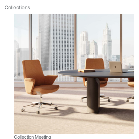
Sélectionnez votre pays
S'INSCRIRE
Collections
Vous avez un code de
VALIDER
référence ?
SIGN IN WITH SSO
Mot de passe oublié
ENTRER
Select
France
Region
Collection Meeting