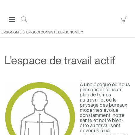
Open
Go
Navigation
to
Click
Menu
Sho
to
ERGONOMIE
EN QUOI CONSISTE L'ERGONOMIE ?
S'identifier ou S'inscrire
Car
Search
PRODUITS
L'espace de travail actif
ERGONOMIE
RESSOURCES
À PROPOS
À une époque où nous
passons de plus en
CONTACTEZ-NOUS
plus de temps
au travail et où le
paysage des bureaux
modernes évolue
Contacter le support
constamment, notre
santé et notre bien-
Trouver un showroom
être au travail sont
devenus plus
Changer la région