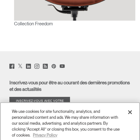
Collection Freedom
Twitter
Facebook
LinkedIn
Instagram
Humanscale
Pinterst
YouTube
(opens
(opens
(opens
(opens
Blog
(opens
(opens
new
new
new
new
(opens
new
new
window)
window)
window)
window)
new
window)
window)
Inscrivez-vous pour être au courant des dernières promotions
window)
et des actualités
INSCRIVEZ-VOUS AVEC VOTRE
ADRESSE E-MAIL
We use cookies for site functionality, analytics, and
personalized content and ads. We may share information with
À PROPOS
our social media, advertising, and analytics partners. By
clicking “Accept All” or closing this box, you consent to the use
of cookies.
Privacy Policy
ERGONOMIE