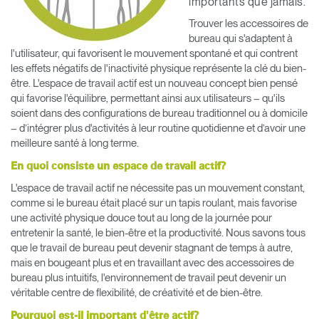
importants que jamais.
Trouver les accessoires de
Opens
Opens
Opens
Opens
Opens
Opens
Opens
to
to
to
to
to
to
to
bureau qui s'adaptent à
Facebook
Twitter
Linkedin
Instagram
Humanscale
Pinterest
YouTube
l'utilisateur, qui favorisent le mouvement spontané et qui contrent
Blog
les effets négatifs de l'inactivité physique représente la clé du bien-
être. L'espace de travail actif est un nouveau concept bien pensé
qui favorise l'équilibre, permettant ainsi aux utilisateurs – qu'ils
soient dans des configurations de bureau traditionnel ou à domicile
– d’intégrer plus d'activités à leur routine quotidienne et d’avoir une
meilleure santé à long terme.
En quoi consiste un espace de travail actif?
L'espace de travail actif ne nécessite pas un mouvement constant,
comme si le bureau était placé sur un tapis roulant, mais favorise
une activité physique douce tout au long de la journée pour
entretenir la santé, le bien-être et la productivité. Nous savons tous
que le travail de bureau peut devenir stagnant de temps à autre,
mais en bougeant plus et en travaillant avec des accessoires de
bureau plus intuitifs, l'environnement de travail peut devenir un
véritable centre de flexibilité, de créativité et de bien-être.
Pourquoi est-il important d'être actif?