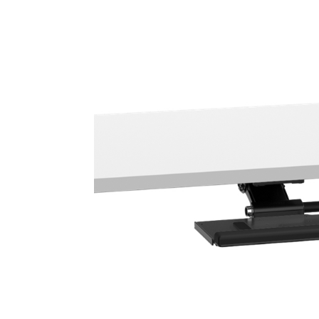
ORGANISATION DES CÂBLES
OUTILS DE BUREAU ERGONOMIQUES
LAB & HEALTHCARE
SIÈGES OCEAN