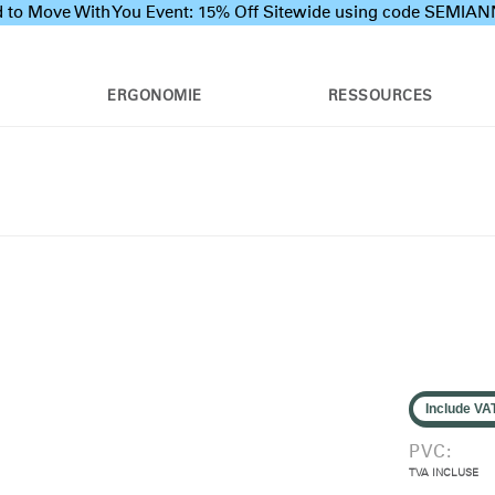
 to Move With You Event: 15% Off Sitewide using code SEMI
ERGONOMIE
RESSOURCES
Include VA
PVC:
TVA INCLUSE