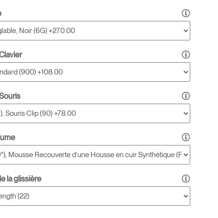
e
Clavier
 Souris
aume
 la glissière