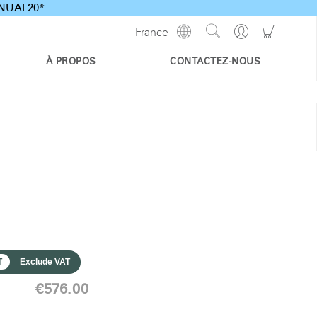
ANNUAL20*
Show
Go
Go
France
Regions
Search
to
to
Site
Profile
Shoppi
À PROPOS
CONTACTEZ-NOUS
Cart
T
Exclude VAT
€576.00