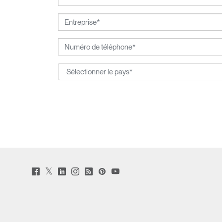
Twitter
Facebook
LinkedIn
Instagram
Humanscale
Pinterst
YouTube
(opens
(opens
(opens
(opens
Blog
(opens
(opens
new
new
new
new
(opens
new
new
window)
window)
window)
window)
new
window)
window)
window)