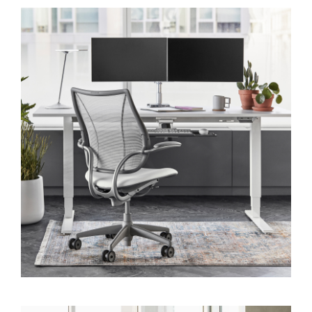
VALIDER
SIGN IN WITH SSO
Mot de passe oublié
Select
France
Region