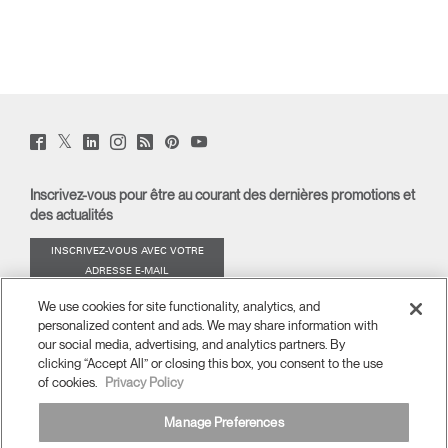
Twitter
Facebook
LinkedIn
Instagram
Humanscale
Pinterst
YouTube
(opens
(opens
(opens
(opens
Blog
(opens
(opens
new
new
new
new
(opens
new
new
window)
window)
window)
window)
new
window)
window)
Inscrivez-vous pour être au courant des dernières promotions et
window)
des actualités
INSCRIVEZ-VOUS AVEC VOTRE
ADRESSE E-MAIL
We use cookies for site functionality, analytics, and
À PROPOS
personalized content and ads. We may share information with
our social media, advertising, and analytics partners. By
ERGONOMIE
clicking “Accept All” or closing this box, you consent to the use
of cookies.
Privacy Policy
RESSOURCES
Manage Preferences