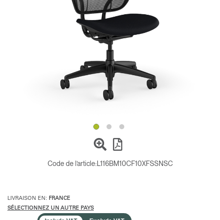
Opens
Opens
Opens
Opens
Opens
Opens
Opens
to
to
to
to
to
to
to
Facebook
Twitter
Linkedin
Instagram
Humanscale
Pinterest
YouTube
Blog
Code de l’article:
L116BM10CF10XFSSNSC
LIVRAISON EN:
FRANCE
SÉLECTIONNEZ UN AUTRE PAYS