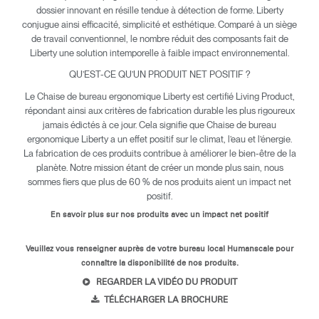
dossier innovant en résille tendue à détection de forme. Liberty
conjugue ainsi efficacité, simplicité et esthétique. Comparé à un siège
de travail conventionnel, le nombre réduit des composants fait de
Liberty une solution intemporelle à faible impact environnemental.
QU’EST-CE QU’UN PRODUIT NET POSITIF ?
Le Chaise de bureau ergonomique Liberty est certifié Living Product,
répondant ainsi aux critères de fabrication durable les plus rigoureux
jamais édictés à ce jour. Cela signifie que Chaise de bureau
ergonomique Liberty a un effet positif sur le climat, l’eau et l’énergie.
La fabrication de ces produits contribue à améliorer le bien-être de la
planète. Notre mission étant de créer un monde plus sain, nous
sommes fiers que plus de 60 % de nos produits aient un impact net
positif.
En savoir plus sur nos produits avec un impact net positif
Veuillez vous renseigner auprès de votre bureau local Humanscale pour
Clos
connaître la disponibilité de nos produits.
Dialo
Valider
Créer un compte
REGARDER LA VIDÉO DU PRODUIT
Box
Sélectionnez votre pays
TÉLÉCHARGER LA BROCHURE
S'INSCRIRE