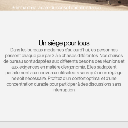
Summa dans la salle du conseil d’administration
Opens
Opens
Opens
Opens
Opens
Opens
Opens
to
to
to
to
to
to
to
Facebook
Twitter
Linkedin
Instagram
Humanscale
Pinterest
YouTube
Blog
Un siège pour tous
Dans les bureaux modernes d’aujourd’hui, les personnes
passent chaque jour par 3 à 5 chaises différentes. Nos chaises
de bureau sont adaptées aux différents besoins des réunions et
aux exigences en matière d’ergonomie. Elles s’adaptent
parfaitement aux nouveaux utilisateurs sans qu’aucun réglage
ne soit nécessaire. Profitez d’un confort optimal et d’une
concentration durable pour participer à des discussions sans
interruption.