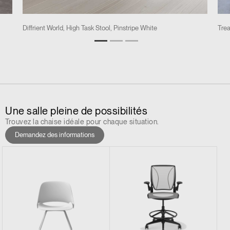
Diffrient World, High Task Stool, Pinstripe White
Trea
Une salle pleine de possibilités
Trouvez la chaise idéale pour chaque situation.
Demandez des informations