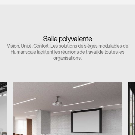
Vous avez un code de
VALIDER
référence ?
SIGN IN WITH SSO
Mot de passe oublié
ENTRER
Salle polyvalente
Select
France
Vision. Unité. Confort. Les solutions de sièges modulables de
Region
Humanscale facilitent les réunions de travail de toutes les
organisations.