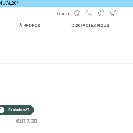
ANNUAL20*
Show
Go
Go
France
Regions
Search
to
to
Site
Profile
Shoppi
À PROPOS
CONTACTEZ-NOUS
Cart
T
Exclude VAT
€817.20