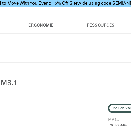
 to Move With You Event: 15% Off Sitewide using code SEMI
ERGONOMIE
RESSOURCES
M8.1
Include VA
PVC:
TVA INCLUSE