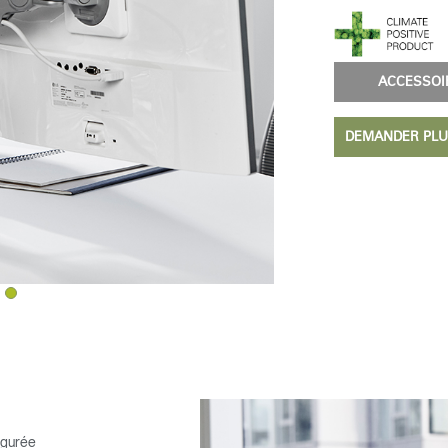
ACCESSO
DEMANDER PLU
Sélectionnez votre pays
r
Créer un compte
S'INSCRIRE
igurée