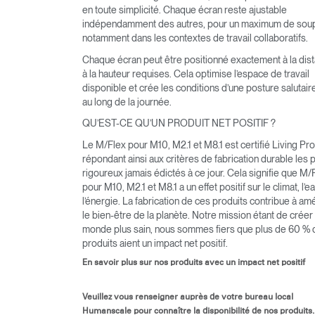
en toute simplicité. Chaque écran reste ajustable
indépendamment des autres, pour un maximum de sou
V
notamment dans les contextes de travail collaboratifs.
Chaque écran peut être positionné exactement à la dis
SIGN 
à la hauteur requises. Cela optimise l’espace de travail
disponible et crée les conditions d’une posture salutaire
Mot de
au long de la journée.
France
QU’EST-CE QU’UN PRODUIT NET POSITIF ?
Le M/Flex pour M10, M2.1 et M8.1 est certifié Living Pro
répondant ainsi aux critères de fabrication durable les 
rigoureux jamais édictés à ce jour. Cela signifie que M/
pour M10, M2.1 et M8.1 a un effet positif sur le climat, l’e
l’énergie. La fabrication de ces produits contribue à am
le bien-être de la planète. Notre mission étant de créer
monde plus sain, nous sommes fiers que plus de 60 % 
produits aient un impact net positif.
En savoir plus sur nos produits avec un impact net positif
Veuillez vous renseigner auprès de votre bureau local
Humanscale pour connaître la disponibilité de nos produits.