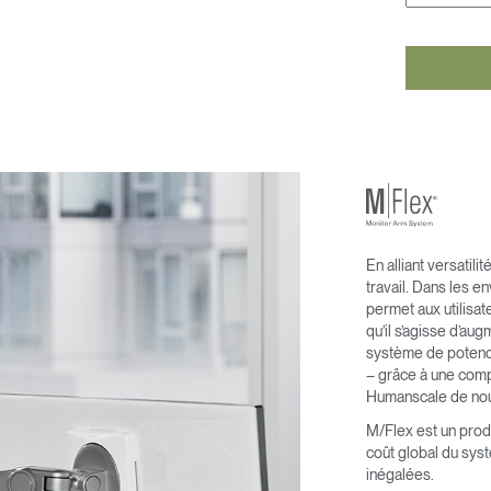
En alliant versatil
travail. Dans les e
permet aux utilisate
qu’il s’agisse d’a
système de potence
– grâce à une compa
Humanscale de nouv
M/Flex est un produit
coût global du syst
inégalées.