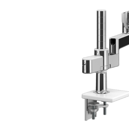
ORGANISATION DES CÂBLES
OUTILS DE BUREAU ERGONOMIQUES
LAB & HEALTHCARE
SIÈGES OCEAN