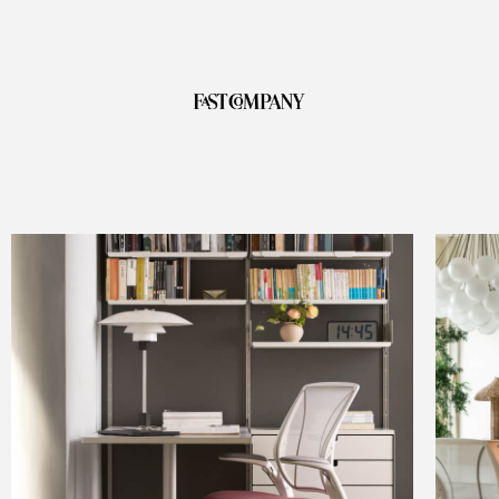
Clos
Dialo
Valider
Créer un compte
Box
Sélectionnez votre pays
S'INSCRIRE
Vous avez un code de
VALIDER
référence ?
SIGN IN WITH SSO
Mot de passe oublié
ENTRER
Select
France
Region