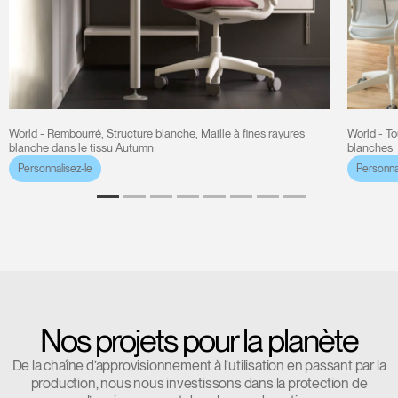
World - Rembourré, Structure blanche, Maille à fines rayures
World - To
blanche dans le tissu Autumn
blanches
Personnalisez-le
Personnal
Nos projets pour la planète
De la chaîne d’approvisionnement à l’utilisation en passant par la
production, nous nous investissons dans la protection de