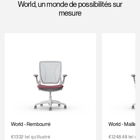
World, un monde de possibilités sur
Opens
Opens
Opens
Opens
Opens
Opens
Opens
mesure
to
to
to
to
to
to
to
Facebook
Twitter
Linkedin
Instagram
Humanscale
Pinterest
YouTube
Blog
World - Rembourré
World - Maille
€1332 tel qu’illustré
€1248.48 tel qu’