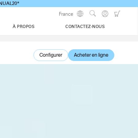
ANNUAL20*
Show
Go
Go
France
Regions
Search
to
to
Site
Profile
Shoppi
À PROPOS
CONTACTEZ-NOUS
Cart
Configurer
Acheter en ligne