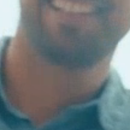
V
SIGN 
Mot de
France