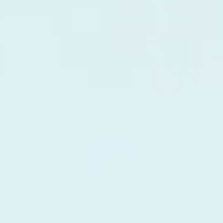
ORGANISATION DES CÂBLES
OUTILS DE BUREAU ERGONOMIQUES
LAB & HEALTHCARE
SIÈGES OCEAN