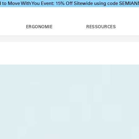
 to Move With You Event: 15% Off Sitewide using code SEMI
ERGONOMIE
RESSOURCES