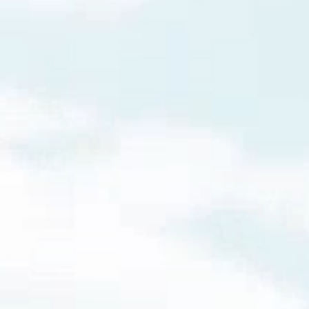
Close
Dialog
Box