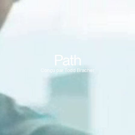
Vous avez un code de réf
?
ALIDER
IN WITH SSO
 passe oublié
ENTRER
Select
Region
Path
Conçu par Todd Bracher