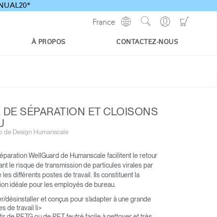
ANNUAL20*
Show
Go
Go
France
Regions
Search
to
to
Site
Profile
Shoppi
À PROPOS
CONTACTEZ-NOUS
Cart
 DE SÉPARATION ET CLOISONS
U
io de Design Humanscale
paration WellGuard de Humanscale facilitent le retour
sant le risque de transmission de particules virales par
les différents postes de travail. Ils constituent la
tion idéale pour les employés de bureau.
ler/désinstaller et conçus pour s'adapter à une grande
s de travail li>
tir de PETG ou de PET feutré facile à nettoyer et très