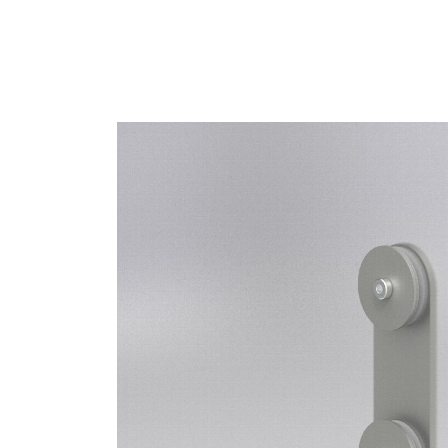
SIGN 
Mot de
France