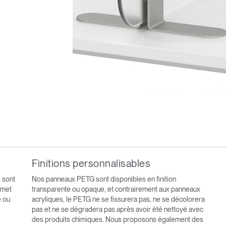
Sélectionnez votre pays
r
Créer un compte
Finitions personnalisables
S'INSCRIRE
 sont
Nos panneaux PETG sont disponibles en finition
rmet
transparente ou opaque, et contrairement aux panneaux
e ou
acryliques, le PETG ne se fissurera pas, ne se décolorera
pas et ne se dégradera pas après avoir été nettoyé avec
Vous avez un code de réf
des produits chimiques. Nous proposons également des
?
ALIDER