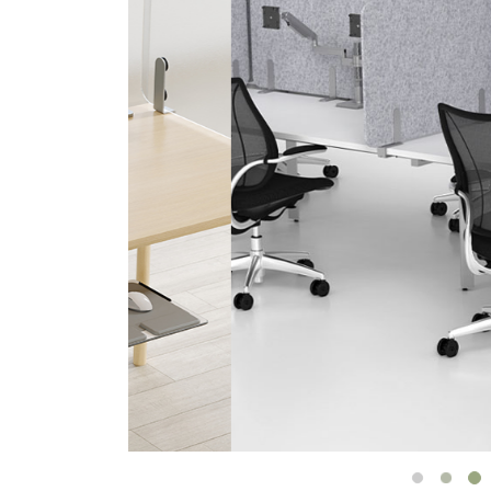
ORGANISATION DES CÂBLES
OUTILS DE BUREAU ERGONOMIQUES
LAB & HEALTHCARE
SIÈGES OCEAN