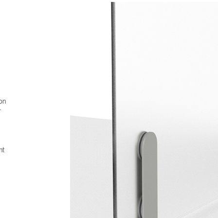
on
r
nt