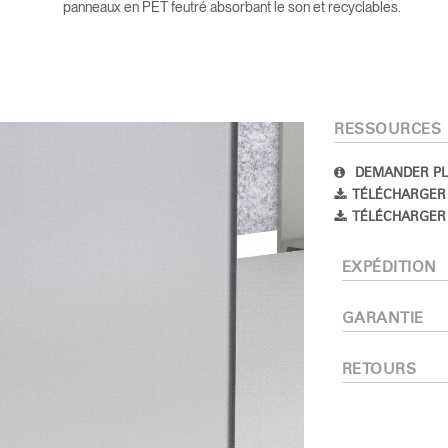
panneaux en PET feutré absorbant le son et recyclables.
IN WITH SSO
 passe oublié
ENTRER
Select
RESSOURCES
Region
DEMANDER PL
TÉLÉCHARGER
TÉLÉCHARGER 
EXPÉDITION
GARANTIE
RETOURS