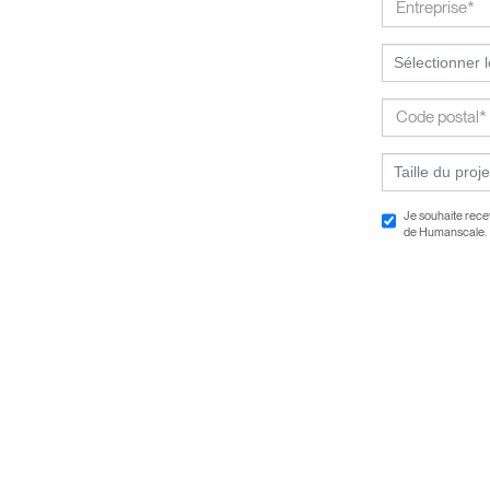
Sélectionner 
Taille du proje
Je souhaite recev
de Humanscale.