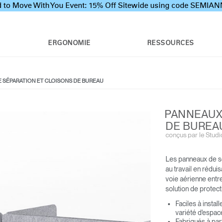
 to Move With You Event: 15% Off Sitewide using code SEMI
ERGONOMIE
RESSOURCES
 SÉPARATION ET CLOISONS DE BUREAU
PANNEAUX
DE BUREA
conçus par le Stud
Les panneaux de sé
au travail en rédui
voie aérienne entre 
solution de protec
Faciles à instal
variété d'espace
Fabriqués à par