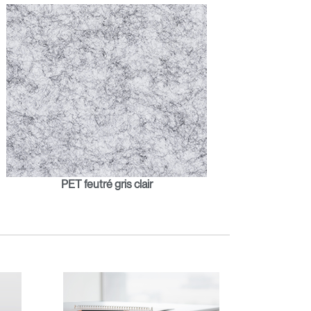
PET feutré gris clair