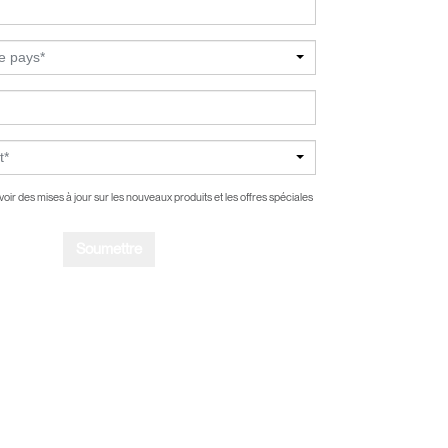
le pays*
t*
oir des mises à jour sur les nouveaux produits et les offres spéciales