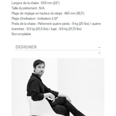
Largeur de la chaise : 559 mm (22")
Taille du piétement : N/A
Plage de réglage en hauteur du siège : 465 mm (18,3")
Plage d'inclinaison : Inclinaison à 12°
Poids de la chaise : Piétement quatre pieds - 9 kg (20 lbs) / quatre
branches - 9,3 kg (20,5 lbs) / luge - 9,9 kg (21,75 lbs)
Non empilable
DESIGNER