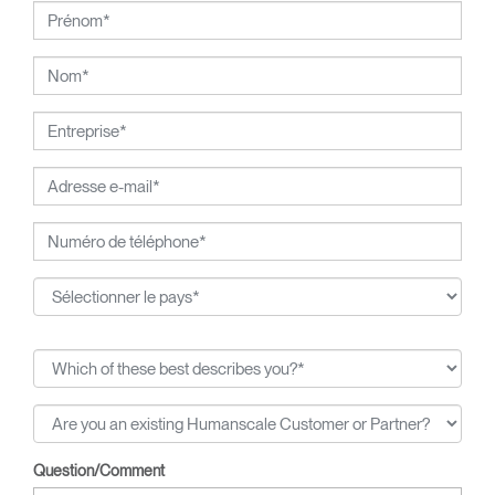
Danmarks Designskole (École de Design du Danemark) de
Copenhague grâce à la bourse Fulbright qu’il a reçue pour
effectuer ses études de design. En 2008, il a reçu le prix de
New Designer of the Year au salon international du meuble
contemporain de New York, et a été nominé à deux
reprises pour le prix de l'International Designer of the Year
de Bolig. Il est reconnu pour son expérience à l'international
après avoir pris la direction du Studio de Design de Tom
Dixon au Royaume-Uni, exercé en tant que Professeur de
Design à l'ESAD en France, puis travaillé en tant que
Directeur artistique de la marque de luxe scandinave Georg
Jensen.
Todd Bracher est rentré à New York en 2007, après avoir
passé une décennie à l'étranger, et a fondé le Todd Bracher
Studio, à Brooklyn.
Question/Comment