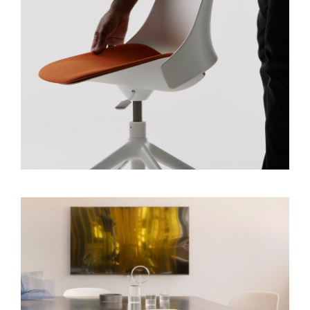
Clos
Dialo
Valider
Créer un compte
Box
Sélectionnez votre pays
S'INSCRIRE
VALIDER