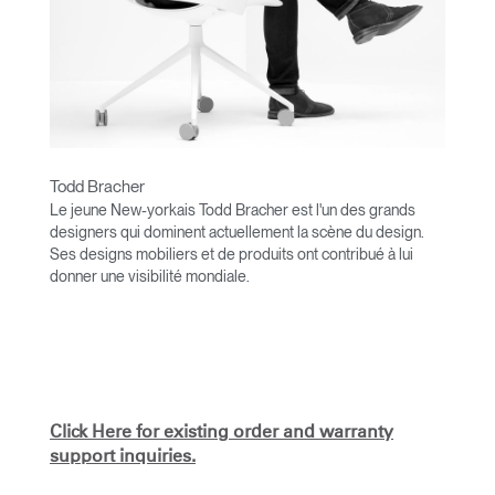
Todd Bracher
Le jeune New-yorkais Todd Bracher est l'un des grands
designers qui dominent actuellement la scène du design.
Ses designs mobiliers et de produits ont contribué à lui
donner une visibilité mondiale.
Todd Bracher s'est associé à Humanscale pour créer
l'impressionnante chaise polyvalente Trea qui reproduit le
mouvement naturel d'inclinaison du corps sans recourir à
l'utilisation de commandes manuelles, ainsi que l'innovante
suspension Vessel.
Click Here for existing order and warranty
Diplômé de l'Institut Pratt, Todd Bracher a obtenu son
support inquiries.
diplôme (MFA) de designer d'intérieur et de mobilier à la