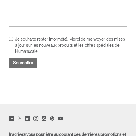
Je souhaite rester informé(e). Merci de m'envoyer des mises
à jour sur les nouveaux produits et les offres spéciales de
Humanscale.
Twitter
Facebook
LinkedIn
Instagram
Humanscale
Pinterst
YouTube
(opens
(opens
(opens
(opens
Blog
(opens
(opens
new
new
new
new
(opens
new
new
window)
window)
window)
window)
new
window)
window)
Inscrivez-vous pour être au courant des dernières promotions et
window)