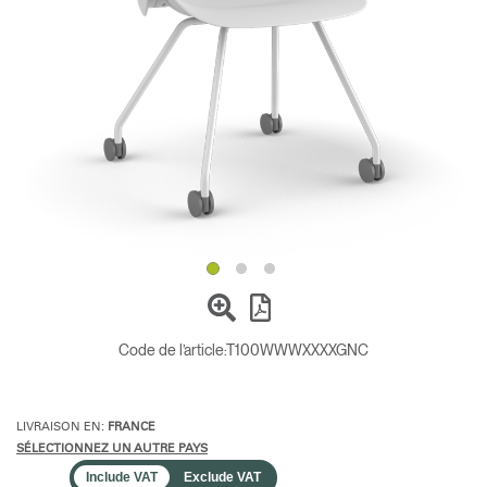
Opens
Opens
Opens
Opens
Opens
Opens
Opens
to
to
to
to
to
to
to
Facebook
Twitter
Linkedin
Instagram
Humanscale
Pinterest
YouTube
Blog
Code de l’article:
T100WWWXXXXGNC
LIVRAISON EN:
FRANCE
SÉLECTIONNEZ UN AUTRE PAYS
Include VAT
Exclude VAT