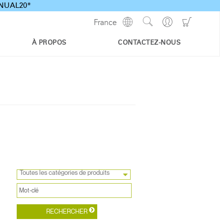
ANNUAL20*
Show
Go
Go
France
Regions
Search
to
to
Site
Profile
Shoppi
À PROPOS
CONTACTEZ-NOUS
Cart
Toutes les catégories de produits