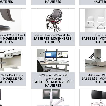
AUTE RÉS
HAUTE RÉS
HAUTE R
asional World Black 4
Diffrient Occasional World Stack
Trea Gro
|
|
|
|
|
S
MOYENNE RÉS
BASSE RÉS
MOYENNE RÉS
BASSE RÉS
MOY
AUTE RÉS
HAUTE RÉS
HAUTE R
 White Dock Ports
M/Connect White Dual
M/Connect Wh
|
|
Workstation
|
S
MOYENNE RÉS
BASSE RÉS
MOY
|
|
BASSE RÉS
MOYENNE RÉS
AUTE RÉS
HAUTE R
HAUTE RÉS