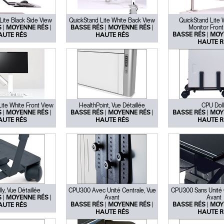
Lite Black Side View
QuickStand Lite White Back View
QuickStand Lite 
|
|
|
|
Monitor Front
S
MOYENNE RÉS
BASSE RÉS
MOYENNE RÉS
|
BASSE RÉS
MOY
AUTE RÉS
HAUTE RÉS
HAUTE R
Sélectionnez votre pays
ite White Front View
HealthPoint, Vue Détaillée
CPU Doll
|
|
|
|
|
S
MOYENNE RÉS
BASSE RÉS
MOYENNE RÉS
BASSE RÉS
MOY
AUTE RÉS
HAUTE RÉS
HAUTE R
r
Créer un compte
S'INSCRIRE
y, Vue Détaillée
CPU300 Avec Unité Centrale, Vue
CPU300 Sans Unité C
|
|
Avant
Avant
S
MOYENNE RÉS
|
|
|
BASSE RÉS
MOYENNE RÉS
BASSE RÉS
MOY
AUTE RÉS
HAUTE RÉS
HAUTE R