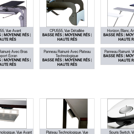
Vous avez un code de réf
?
ALIDER
IN WITH SSO
5, Vue Avant
CPU555, Vue Détaillée
Horizon, Blanc, Ar
|
|
|
|
|
S
MOYENNE RÉS
BASSE RÉS
MOYENNE RÉS
BASSE RÉS
MOY
 passe oublié
AUTE RÉS
HAUTE RÉS
HAUTE R
ENTRER
Select
Region
ainuré Avec Bras
Panneau Rainuré Avec Plateau
Panneau Rainuré, V
pport Écran
Technologique
|
BASSE RÉS
MOY
|
|
|
|
S
MOYENNE RÉS
BASSE RÉS
MOYENNE RÉS
HAUTE R
AUTE RÉS
HAUTE RÉS
nologique, Vue Avant
Plateau Technologique, Vue
Souris Switch, 