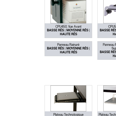
V
SIGN 
CPU450, Vue Avant
CPU55
|
|
BASSE RÉS
MOYENNE RÉS
BASSE RÉ
Mot de
HAUTE RÉS
H
France
Panneau Rainuré
Panneau R
|
|
Su
BASSE RÉS
MOYENNE RÉS
BASSE RÉ
HAUTE RÉS
H
Plateau Technologique
Plateau Tech