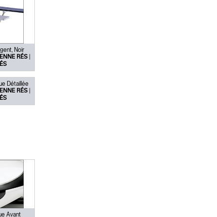
érence
gent, Noir
|
ENNE RÉS
ÉS
ue Détaillée
|
ENNE RÉS
ÉS
Vue Avant