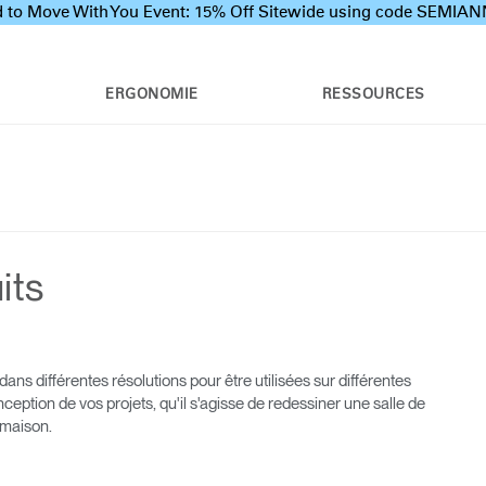
 to Move With You Event: 15% Off Sitewide using code SEMI
ERGONOMIE
RESSOURCES
its
ans différentes résolutions pour être utilisées sur différentes
ception de vos projets, qu'il s'agisse de redessiner une salle de
 maison.