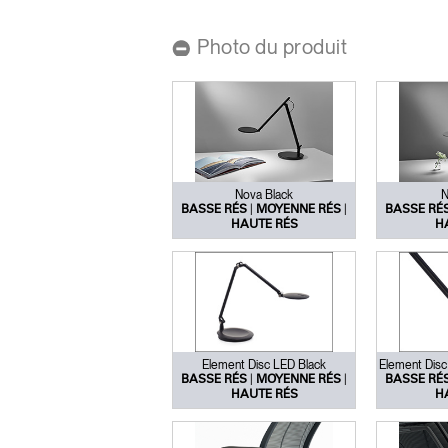
ORGANISATION DES CÂBLES
Photo du produit
OUTILS DE BUREAU ERGONOMIQUES
LAB & HEALTHCARE
SIÈGES OCEAN
Nova Black
N
|
|
BASSE RÉS
MOYENNE RÉS
BASSE RÉ
HAUTE RÉS
H
Element Disc LED Black
Element Disc
|
|
BASSE RÉS
MOYENNE RÉS
BASSE RÉ
HAUTE RÉS
H