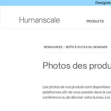
Designed
PRODUITS
SIÈGES ET TABOURETS
BOÎTE À OUTILS DU DESIGNER
APERÇU DE LA SOCIÉTÉ
RESSOURCES
BOÎTE À OUTILS DU DESIGNER
RESPONSABILITÉ SOCIALE DE
SOLUTIONS ASSIS/DEBOUT
BIBLIOTHÈQUE DE TÉLÉCHARGEMENT
L’ENTREPRISE
BRAS SUPPORT ÉCRAN ET STATIONS
REGARDER, ÉCOUTER ET APPRENDRE
Photos des produ
DESIGN STUDIO
INTÉGRÉES
PRICING GUIDES
SUPPORTS POUR CLAVIER
NEWSROOM
ÉCLAIRAGE
OÙ ACHETER
Les photos de nos produits sont disponibles d
plateformes afin de vous assister dans la con
PANNEAUX DE SÉPARATION ET CLOISONS
PARTENAIRES CONTRACTUELS
conférence ou de décorer votre bureau à la
DE BUREAU
GOVERNMENT & EDUCATION
OUTILS TECHNOLOGIQUES