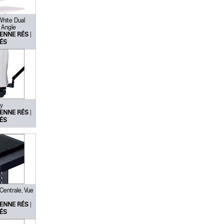
White Dual
 Angle
|
ENNE RÉS
ÉS
y
|
ENNE RÉS
ÉS
Close
Dialog
Box
entrale, Vue
|
ENNE RÉS
ÉS