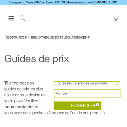
Designed to Move With You Event: 15% Off Sitewide using code SEMIANNUAL20*
Open
Go
Navigation
to
Click
Menu
Sho
to
S'identifier ou S'inscrire
Car
Search
RESSOURCES
BIBLIOTHÈQUE DE TÉLÉCHARGEMENT
PRODUITS
Guides de prix
ERGONOMIE
RESSOURCES
À PROPOS
Téléchargez nos
Toutes les catégories de produits
Clos
CONTACTEZ-NOUS
guides de prix les plus
Dialo
Valider
Créer un compte
à jour dans la devise de
Box
votre pays. Veuillez
Sélectionnez votre pays
Contacter le support
S'INSCRIRE
si
nous contacter
vous avez des questions à propos de l'un de nos produits
Trouver un showroom
Changer la région