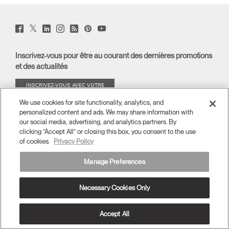
Vous avez un code de
VALIDER
référence ?
Opens
Opens
Opens
Opens
Opens
Opens
Opens
to
to
to
to
to
to
to
Twitter
Facebook
LinkedIn
Instagram
Humanscale
Pinterst
YouTube
(opens
SIGN IN WITH SSO
Facebook
Twitter
Linkedin
Instagram
Humanscale
Pinterest
YouTube
(opens
(opens
(opens
Blog
(opens
(opens
new
new
new
new
(opens
new
new
Blog
window)
window)
window)
window)
new
window)
window)
Inscrivez-vous pour être au courant des dernières promotions
window)
Mot de passe oublié
ENTRER
et des actualités
Select
France
Region
INSCRIVEZ-VOUS AVEC VOTRE
ADRESSE E-MAIL
We use cookies for site functionality, analytics, and
personalized content and ads. We may share information with
À PROPOS
our social media, advertising, and analytics partners. By
clicking “Accept All” or closing this box, you consent to the use
of cookies.
Privacy Policy
ERGONOMIE
Manage Preferences
RESSOURCES
Necessary Cookies Only
France
Conditions générales
Politique de confidentialité
Se désinscrire
Ⓒ 2026 Humanscale. Tous droits réservés.
Accept All