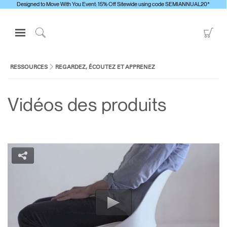
Designed to Move With You Event: 15% Off Sitewide using code SEMIANNUAL20*
Open
Go
Navigation
to
Click
Menu
Sho
to
S'identifier ou S'inscrire
Car
Search
RESSOURCES
REGARDEZ, ÉCOUTEZ ET APPRENEZ
PRODUITS
Vidéos des produits
ERGONOMIE
RESSOURCES
À PROPOS
CONTACTEZ-NOUS
Contacter le support
Trouver un showroom
Changer la région