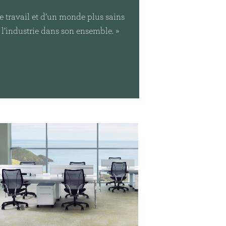
érence
e travail et d’un monde plus sains
 l’industrie dans son ensemble. »