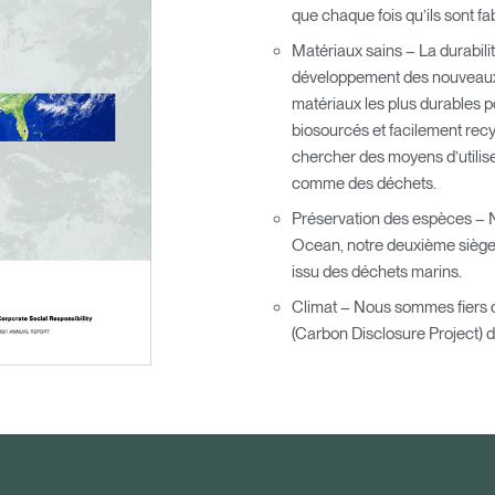
que chaque fois qu’ils sont fa
Matériaux sains – La durabili
développement des nouveaux pr
matériaux les plus durables 
biosourcés et facilement rec
chercher des moyens d’utilis
comme des déchets.
Préservation des espèces – N
Sélectionnez votre pays
Ocean, notre deuxième siège 
issu des déchets marins.
Climat – Nous sommes fiers d
(Carbon Disclosure Project) d
r
Créer un compte
S'INSCRIRE