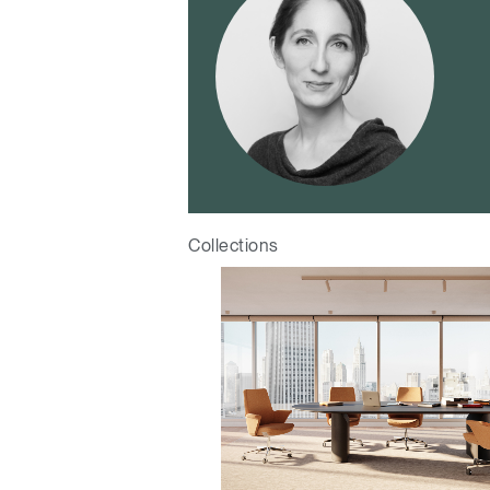
V
SIGN 
Mot de
France
Collections