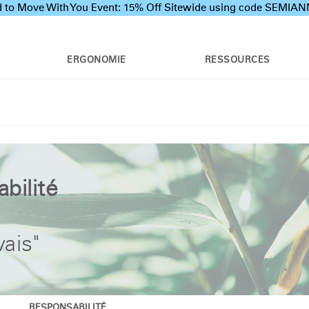
 to Move With You Event: 15% Off Sitewide using code SEMI
ERGONOMIE
RESSOURCES
abilité
ais"
RESPONSABILITÉ