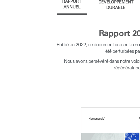
RAPPORT
DÉVELOPPEMENT
ANNUEL
DURABLE
ORGANISATION DES CÂBLES
OUTILS DE BUREAU ERGONOMIQUES
Rapport 20
LAB & HEALTHCARE
Publié en 2022, ce document présente en dét
été perturbées pa
SIÈGES OCEAN
Nous avons persévéré dans notre volont
régénératrice