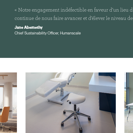
Vous avez un code de réf
?
ALIDER
« Notre engagement indéfectible en faveur d’un lieu d
continue de nous faire avancer et d’élever le niveau de
IN WITH SSO
Jane Abernethy
Chief Sustainability Officer, Humanscale
 passe oublié
ENTRER
Select
Region