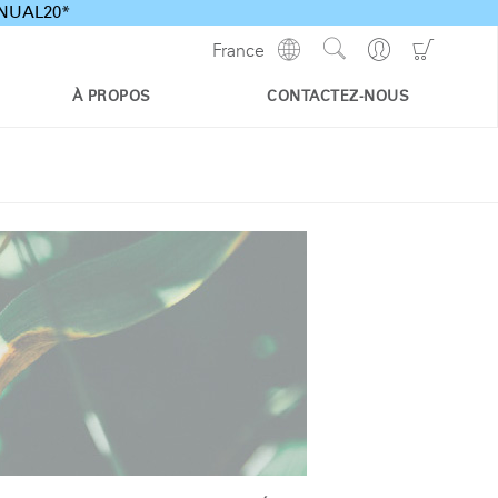
ANNUAL20*
Show
Go
Go
France
Regions
Search
to
to
Site
Profile
Shoppi
À PROPOS
CONTACTEZ-NOUS
Cart