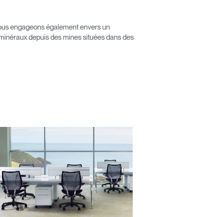
s nous engageons également envers un
Close
 minéraux depuis des mines situées dans des
Dialog
Box
érence