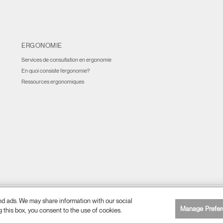
ERGONOMIE
Services de consultation en ergonomie
En quoi consiste l’ergonomie?
Ressources ergonomiques
and ads. We may share information with our social
Préférences en matière de cookies
fidentialité
Accessibilité au Web
Se désinscrire
|
|
|
Manage Prefer
g this box, you consent to the use of cookies.