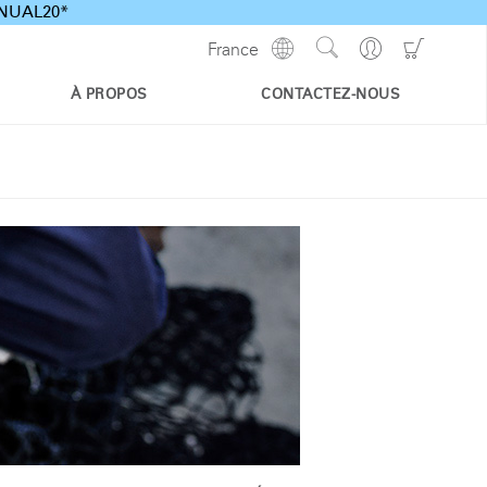
ANNUAL20*
Show
Go
Go
France
Regions
Search
to
to
Site
Profile
Shoppi
À PROPOS
CONTACTEZ-NOUS
Cart