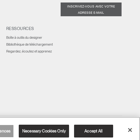
INSCRIVEZ-VOUS AVEC VOTRE
ADRESSE E-MAIL
RESSOURCES
Boîte à outils du designer
Bibliothèque de téléchargement
Regardez, écoutez et apprenez
France
ences
Necessary Cookies Only
Accept All