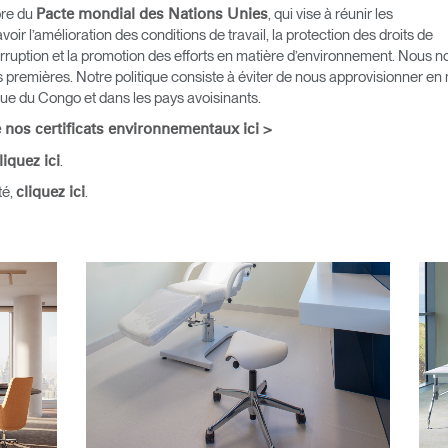
bre du
, qui vise à réunir les
Pacte mondial des Nations Unies
oir l’amélioration des conditions de travail, la protection des droits de
corruption et la promotion des efforts en matière d’environnement. Nou
premières. Notre politique consiste à éviter de nous approvisionner en
r
Créer un compte
ue du Congo et dans les pays avoisinants.
e nos certificats environnementaux ici >
S'INSCRIRE
.
liquez ici
té,
.
cliquez ici
Vous avez un code de réf
?
ALIDER
IN WITH SSO
 passe oublié
ENTRER
Select
Region