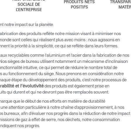
PRODUITS NETS
TRANSPAR
SOCIALE DE
POSITIFS
MATÉR
L’ENTREPRISE
 notre impact sur la planète
.
rication des produits reflète notre mission visant à minimiser nos
monde sont celles qui réalisent plus avec moins : nous agissons en
 la priorité à la simplicité, ce qui se reflète dans leurs formes.
aux recyclables comme l’aluminium et l’acier dans la fabrication de nos
el. Nos sièges de bureau utilisent notamment un mécanisme d’inclinaison
nctionnalité intuitive, ce qui permet de réduire le nombre total de
es au fonctionnement du siège. Nous prenons en considération notre
haque étape du développement des produits, c’est notre processus de
des produits est également prise en
rabilité et l’évolutivité
its qui durent et qui ne devront pas être remplacés souvent.
marque que le début de nos efforts en matière de durabilité
ne attention particulière à notre chaîne d’approvisionnement, à nos
os bureaux, afin d’évaluer nos progrès dans la réduction de notre impact
missions de gaz à effet de serre, nos déchets, notre consommation
indiquent nos progrès.
Sélectionnez votre pays