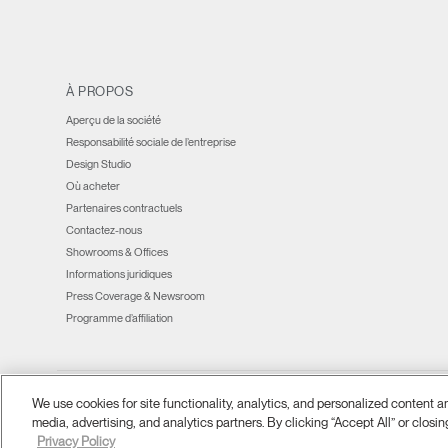
new
new
new
(opens
new
new
window)
window)
window)
window)
new
window)
window)
window)
À PROPOS
Aperçu de la société
Responsabilité sociale de l’entreprise
Design Studio
Où acheter
Partenaires contractuels
Contactez-nous
Showrooms & Offices
Informations juridiques
Press Coverage & Newsroom
Programme d’affiliation
We use cookies for site functionality, analytics, and personalized content 
Ⓒ 2026 Humanscale. Tous droits réservés.
Conditions générales
Politique de con
|
|
media, advertising, and analytics partners. By clicking “Accept All” or closin
Privacy Policy