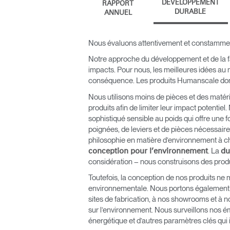
DÉVELOPPEMENT
RAPPORT
DURABLE
ANNUEL
ORGANISATION DES CÂBLES
OUTILS DE BUREAU ERGONOMIQUES
Nous évaluons attentivement et constamment
Notre approche du développement et de la fab
LAB & HEALTHCARE
impacts. Pour nous, les meilleures idées au 
conséquence. Les produits Humanscale donnent
SIÈGES OCEAN
Nous utilisons moins de pièces et des matéri
produits afin de limiter leur impact potenti
sophistiqué sensible au poids qui offre une fo
poignées, de leviers et de pièces nécessair
philosophie en matière d’environnement à c
. La
conception pour l’environnement
du
considération – nous construisons des produ
Toutefois, la conception de nos produits ne 
environnementale. Nous portons également u
sites de fabrication, à nos showrooms et à n
sur l’environnement. Nous surveillons nos é
énergétique et d’autres paramètres clés qui 