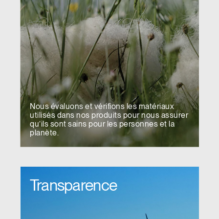
Clos
Dialo
Valider
Créer un compte
Box
Nous évaluons et vérifions les matériaux
Sélectionnez votre pays
utilisés dans nos produits pour nous assurer
S'INSCRIRE
qu’ils sont sains pour les personnes et la
planète.
Vous avez un code de
VALIDER
référence ?
Transparence
SIGN IN WITH SSO
Mot de passe oublié
ENTRER
Select
France