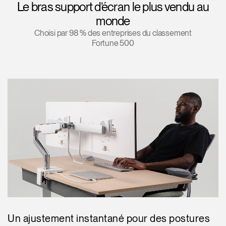
Le bras support d’écran le plus vendu au
Opens
Opens
Opens
Opens
Opens
Opens
Opens
monde
to
to
to
to
to
to
to
Choisi par 98 % des entreprises du classement
Facebook
Twitter
Linkedin
Instagram
Humanscale
Pinterest
YouTube
Fortune 500
Blog
Un ajustement instantané pour des postures