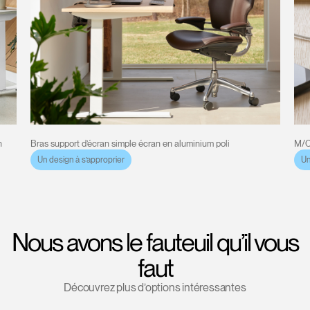
n
Bras support d’écran simple écran en aluminium poli
M/C
Un design à s’approprier
Un
Nous avons le fauteuil qu’il vous
faut
Découvrez plus d’options intéressantes