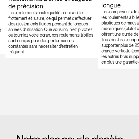
longue
de précision
Les composants de q
Les roulements haute qualité réduisent le
les roulements à bil
frottement et l’usure, ce qui permet d’effectuer
plastiques de mauvais
des ajustements fluides pendant de longues
mécaniques (plutôt q
années d’utilisation. Que vous incliniez, pivotiez
t
offrent une durée de 
ou tourniez votre écran, nos roulements à billes
Tous nos bras suppor
sont conçus pour des performances
supporter plus de 2
constantes sans nécessiter d'entretien
charge verticale (co
fréquent.
les autres bras supp
en plus une garantie 