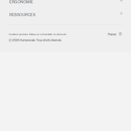
ERGONOMIE
RESSOURCES
France
Conditions générales
Politique de confidentialité
Se désinscrire
Ⓒ 2026 Humanscale. Tous droits réservés.