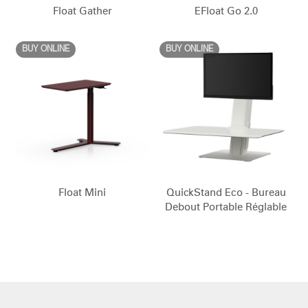
référence ?
Float Gather
EFloat Go 2.0
SIGN IN WITH SSO
BUY ONLINE
BUY ONLINE
Mot de passe oublié
ENTRER
Select
France
Region
Float Mini
QuickStand Eco - Bureau
Debout Portable Réglable