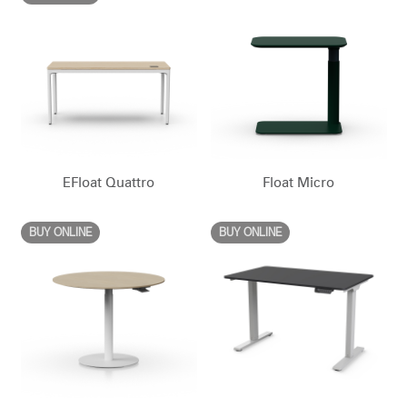
Opens
Opens
Opens
Opens
Opens
Opens
Opens
to
to
to
to
to
to
to
Facebook
Twitter
Linkedin
Instagram
Humanscale
Pinterest
YouTube
Blog
EFloat Quattro
Float Micro
BUY ONLINE
BUY ONLINE
Clos
Dialo
Valider
Créer un compte
Box
Sélectionnez votre pays
S'INSCRIRE
Vous avez un code de
VALIDER