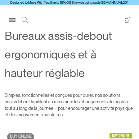
Designed to Move With You Event: 15% Off Sitewide using code SEMIANNUAL20*
Open
Go
Navigation
to
Click
Menu
Sho
to
Bureaux assis-debout
S'identifier ou S'inscrire
Car
Search
ergonomiques et à
PRODUITS
ERGONOMIE
hauteur réglable
RESSOURCES
À PROPOS
CONTACTEZ-NOUS
Simples, fonctionnelles et conçues pour durer, nos solutions
assis/debout facilitent au maximum les changements de posture,
tout au long de la journée – pour encourager une activité physique
et des mouvements salutaires.
Contacter le support
Trouver un showroom
Changer la région
BUY ONLINE
BUY ONLINE