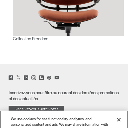
Collection Freedom
Twitter
Facebook
LinkedIn
Instagram
Humanscale
Pinterst
YouTube
(opens
(opens
(opens
(opens
Blog
(opens
(opens
new
new
new
new
(opens
new
new
window)
window)
window)
window)
new
window)
window)
Inscrivez-vous pour être au courant des dernières promotions
window)
et des actualités
INSCRIVEZ-VOUS AVEC VOTRE
ADRESSE E-MAIL
We use cookies for site functionality, analytics, and
personalized content and ads. We may share information with