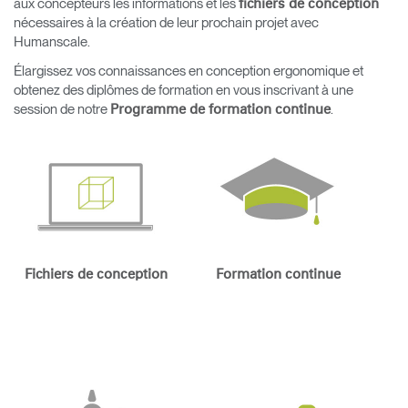
aux concepteurs les informations et les
fichiers de conception
nécessaires à la création de leur prochain projet avec
Opens
Opens
Opens
Opens
Opens
Opens
Opens
Humanscale.
to
to
to
to
to
to
to
Facebook
Twitter
Linkedin
Instagram
Humanscale
Pinterest
YouTube
Élargissez vos connaissances en conception ergonomique et
Blog
obtenez des diplômes de formation en vous inscrivant à une
session de notre
.
Programme de formation continue
Fichiers de conception
Formation continue