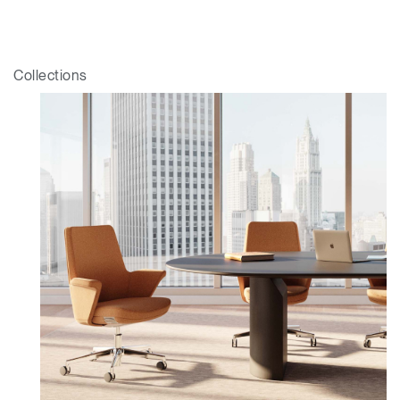
Collections
Clos
Dialo
Valider
Créer un compte