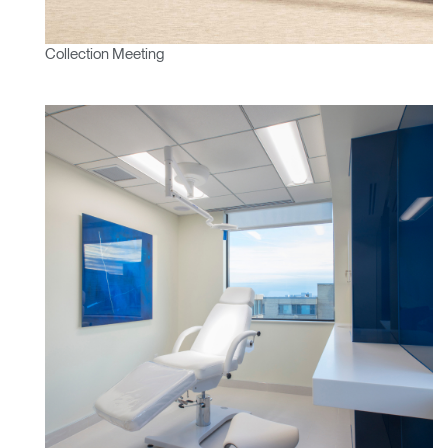
Box
Sélectionnez votre pays
S'INSCRIRE
Collection Meeting
Vous avez un code de
VALIDER
référence ?
SIGN IN WITH SSO
Mot de passe oublié
ENTRER
Select
France
Region