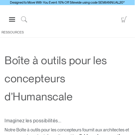
Designed to Move With You Event: 15% Off Sitewide using code SEMIANNUAL20*
Open
Go
Navigation
to
Click
Menu
Sho
to
RESSOURCES
S'identifier ou S'inscrire
Car
Search
PRODUITS
Boîte à outils pour les
ERGONOMIE
RESSOURCES
concepteurs
À PROPOS
CONTACTEZ-NOUS
d’Humanscale
Contacter le support
Imaginez les possibilités...
Trouver un showroom
Notre Boîte à outils pour les concepteurs fournit aux architectes et
Changer la région