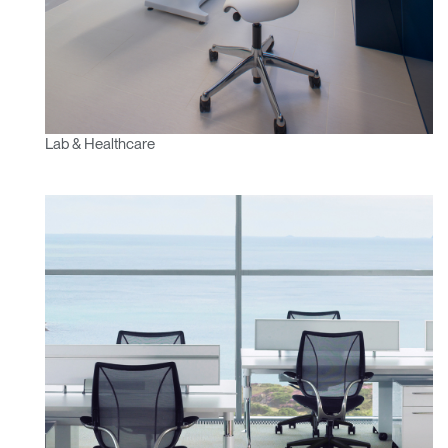
Mot de passe oublié
ENTRER
Select
France
Region
Lab & Healthcare