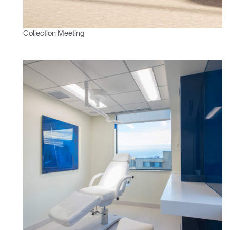
Collection Meeting
Clos
Dialo
Valider
Créer un compte
Box
Sélectionnez votre pays
S'INSCRIRE
Vous avez un code de
VALIDER
référence ?
SIGN IN WITH SSO