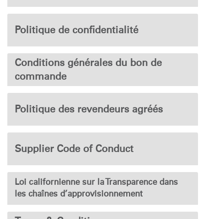
Opens
Opens
Opens
Opens
Opens
Opens
Opens
to
to
to
to
to
to
to
Politique de confidentialité
Facebook
Twitter
Linkedin
Instagram
Humanscale
Pinterest
YouTube
Blog
Conditions générales du bon de
commande
Politique des revendeurs agréés
Supplier Code of Conduct
Loi californienne sur la Transparence dans
les chaînes d’approvisionnement