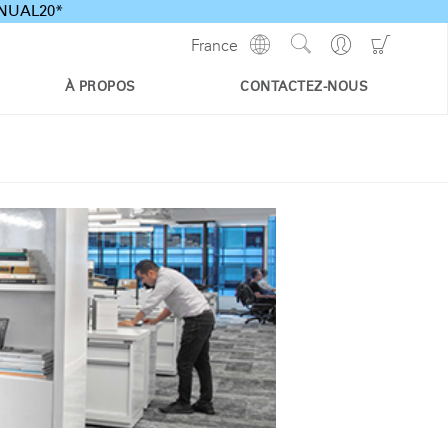
ANNUAL20*
Show
Go
Go
France
Regions
Search
to
to
Site
Profile
Shoppi
À PROPOS
CONTACTEZ-NOUS
Cart