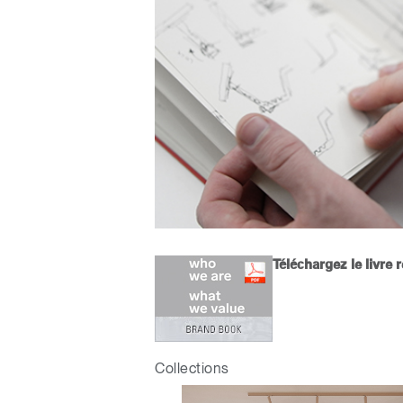
Valide
Téléchargez le livr
V
SIGN 
Collections
Mot de