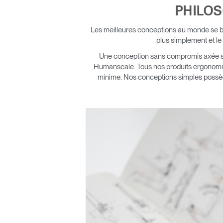
PHILO
ORGANISATION DES CÂBLES
Les meilleures conceptions au monde se bas
OUTILS DE BUREAU ERGONOMIQUES
plus simplement et le
Une conception sans compromis axée sur 
LAB & HEALTHCARE
Humanscale. Tous nos produits ergonomiq
minime. Nos conceptions simples possèden
SIÈGES OCEAN