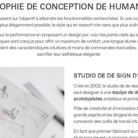
SOPHIE DE CONCEPTION DE HUMA
ent sur l’objectif à atteindre les fonctionnalités recherchées. Si une c
 plus élégamment possible, le style qui en ressort n’en sera que plus auth
la performance en proposant un design pur, voici les points clefs qui 
ues sont conçus pour offrir un maximum de confort, une longue durée 
t des caractéristiques intuitives et moins de commandes manuelles, ce q
sacrifier leur esthétique élégante.
STUDIO DE DE SIGN 
Créé en 2002, le studio de de de
seul designer à une
équipe de de
ambitieux et primé
prototypistes
Pôle de créativité et d’innovation 
grands esprits et les dirigeants l
concevoir des outils de travail intu
En tant que premier fabricant au
Humanscale est un pionnier dans 