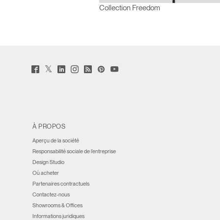
Collection Freedom
Twitter
Facebook
LinkedIn
Instagram
Humanscale
Pinterst
YouTube
(opens
(opens
(opens
(opens
Blog
(opens
(opens
new
new
new
new
(opens
new
new
window)
window)
window)
window)
new
window)
window)
window)
À PROPOS
Aperçu de la société
Responsabilité sociale de l’entreprise
Design Studio
Où acheter
Partenaires contractuels
Contactez-nous
Showrooms & Offices
Informations juridiques