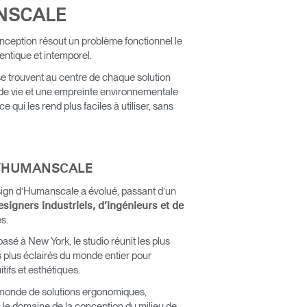
NSCALE
onception résout un problème fonctionnel le
entique et intemporel.
se trouvent au centre de chaque solution
de vie et une empreinte environnementale
ui les rend plus faciles à utiliser, sans
D’HUMANSCALE
sign d’Humanscale a évolué, passant d’un
signers industriels, d’ingénieurs et de
s.
basé à New York, le studio réunit les plus
es plus éclairés du monde entier pour
itifs et esthétiques.
 monde de solutions ergonomiques,
le domaine de la conception du milieu de