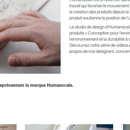
travail qui favorise le mouvement
la création des produits depuis la
produit soutienne la position de l’u
Sélectionnez votre pays
Le studio de design d’Humanscal
produits « Conception pour l’envi
l’environnement et la durabilité 
Découvrez notre série de vidéos
r
Créer un compte
propos de nos designers concerna
S'INSCRIRE
e représentant la marque Humanscale
.
Vous avez un code de réf
?
ALIDER
IN WITH SSO
 passe oublié