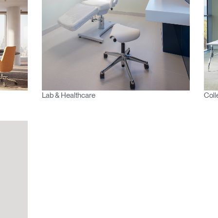
ENTRER
Select
Region
Lab & Healthcare
Coll