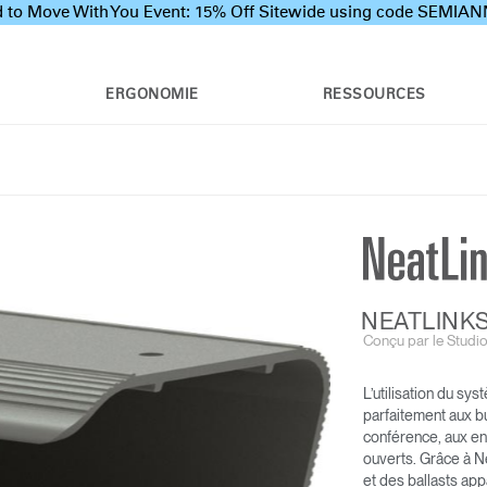
 to Move With You Event: 15% Off Sitewide using code SEMI
ERGONOMIE
RESSOURCES
NEATLINK
Conçu par le Studi
L’utilisation du s
NEATCHARGE
NEATLINKS
parfaitement aux bu
conférence, aux e
ouverts. Grâce à N
et des ballasts app