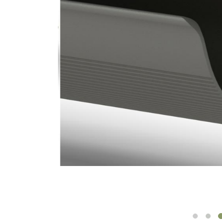
ORGANISATION DES CÂBLES
OUTILS DE BUREAU ERGONOMIQUES
LAB & HEALTHCARE
SIÈGES OCEAN