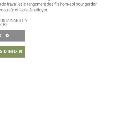
u de travail et le rangement des fils hors-sol pour garder
eau sûr et facile à nettoyer.
SUSTAINABILITY
ATES
ER
S D'INFO