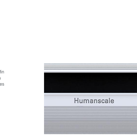
fin
s
Les