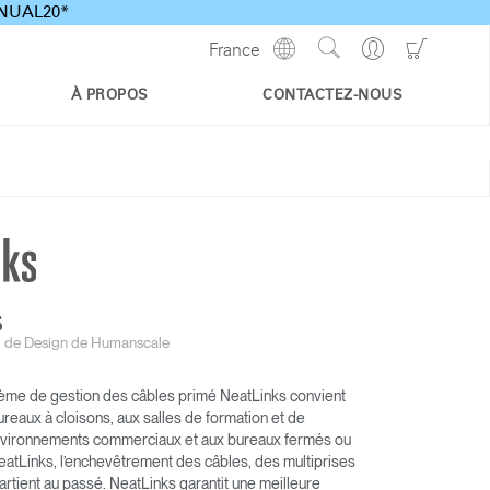
ANNUAL20*
Show
Go
Go
France
Regions
Search
to
to
Site
Profile
Shoppi
À PROPOS
CONTACTEZ-NOUS
Cart
S
o de Design de Humanscale
ystème de gestion des câbles primé NeatLinks convient
reaux à cloisons, aux salles de formation et de
nvironnements commerciaux et aux bureaux fermés ou
eatLinks, l’enchevêtrement des câbles, des multiprises
artient au passé. NeatLinks garantit une meilleure