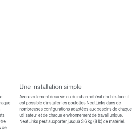
Une installation simple
de
Avec seulement deux vis ou du ruban adhésif double-face, il
chaque
est possible d’installer les goulottes NeatLinks dans de
.
nombreuses configurations adaptées aux besoins de chaque
sts
utilisateur et de chaque environnement de travail unique.
ètre
NeatLinks peut supporter jusqu’à 3.6 kg (8 lb) de matériel.
s de