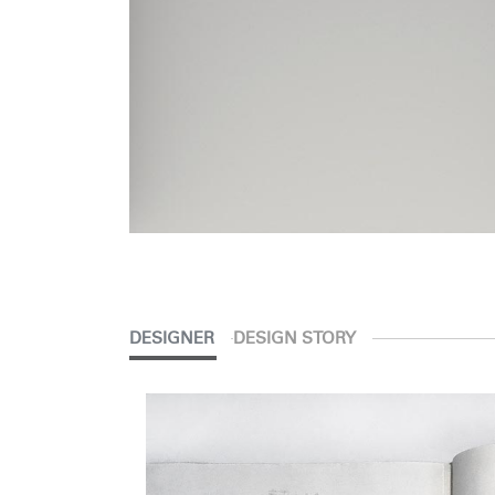
V
SIGN 
Mot de
France
DESIGNER
DESIGN STORY