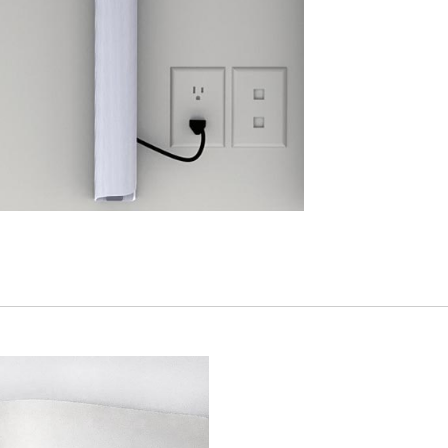
Vous avez un code de réf
?
ALIDER
IN WITH SSO
 passe oublié
ENTRER
Select
Region