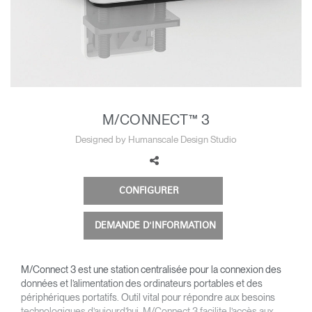
Opens
Opens
Opens
Opens
Opens
Opens
Opens
to
to
to
to
to
to
to
Facebook
Twitter
Linkedin
Instagram
Humanscale
Pinterest
YouTube
Blog
M/CONNECT™ 3
Designed by Humanscale Design Studio
CONFIGURER
DEMANDE D'INFORMATION
M/Connect 3 est une station centralisée pour la connexion des
données et l’alimentation des ordinateurs portables et des
périphériques portatifs. Outil vital pour répondre aux besoins
technologiques d’aujourd’hui, M/Connect 3 facilite l’accès aux