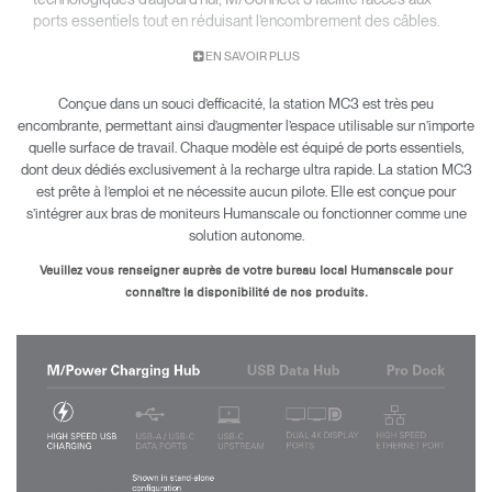
ports essentiels tout en réduisant l’encombrement des câbles.
Sa conception modulaire lui permet non seulement d’être
EN SAVOIR PLUS
facilement révisé en cas de besoin, mais aussi d’être mis à
niveau sans heurt pour s’adapter à l’évolution rapide des
Conçue dans un souci d’efficacité, la station MC3 est très peu
tendances.
encombrante, permettant ainsi d’augmenter l’espace utilisable sur n’importe
Disponible en trois modèles :
quelle surface de travail. Chaque modèle est équipé de ports essentiels,
dont deux dédiés exclusivement à la recharge ultra rapide. La station MC3
Station de recharge M/Power
est prête à l’emploi et ne nécessite aucun pilote. Elle est conçue pour
Station de données USB
Station d’accueil Pro
s’intégrer aux bras de moniteurs Humanscale ou fonctionner comme une
solution autonome.
Veuillez vous renseigner auprès de votre bureau local Humanscale pour
connaître la disponibilité de nos produits.