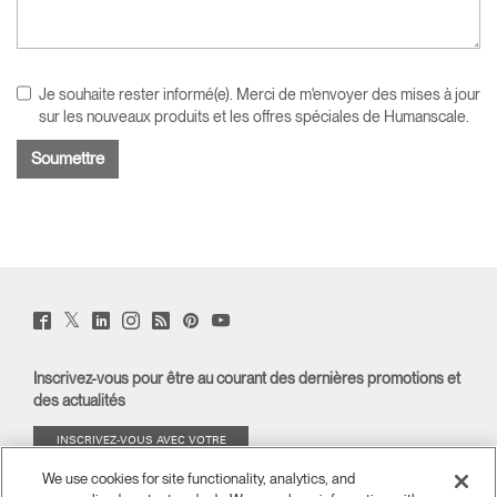
Je souhaite rester informé(e). Merci de m'envoyer des mises à jour
sur les nouveaux produits et les offres spéciales de Humanscale.
Twitter
Facebook
LinkedIn
Instagram
Humanscale
Pinterst
YouTube
(opens
(opens
(opens
(opens
Blog
(opens
(opens
new
new
new
new
(opens
new
new
window)
window)
window)
window)
new
window)
window)
Inscrivez-vous pour être au courant des dernières promotions et
window)
des actualités
INSCRIVEZ-VOUS AVEC VOTRE
ADRESSE E-MAIL
We use cookies for site functionality, analytics, and