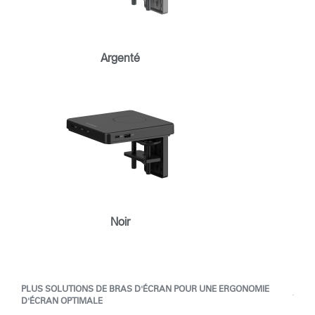
Box
Sélectionnez votre pays
S'INSCRIRE
Argenté
Vous avez un code de
VALIDER
référence ?
SIGN IN WITH SSO
Mot de passe oublié
ENTRER
Select
France
Region
Noir
PLUS SOLUTIONS DE BRAS D'ÉCRAN POUR UNE ERGONOMIE
D'ÉCRAN OPTIMALE