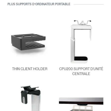
PLUS SUPPORTS D'ORDINATEUR PORTABLE
Vous avez un code de
VALIDER
référence ?
SIGN IN WITH SSO
Mot de passe oublié
ENTRER
Select
France
Region
THIN CLIENT HOLDER
CPU200 SUPPORT D’UNITÉ
CENTRALE