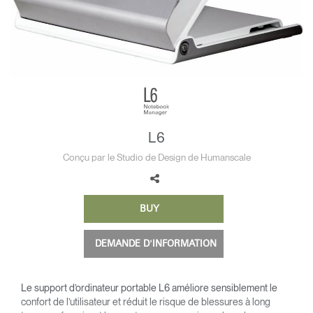
Opens
Opens
Opens
Opens
Opens
Opens
Opens
to
to
to
to
to
to
to
Facebook
Twitter
Linkedin
Instagram
Humanscale
Pinterest
YouTube
Blog
L6
Conçu par le Studio de Design de Humanscale
BUY
DEMANDE D'INFORMATION
Le support d’ordinateur portable L6 améliore sensiblement le
confort de l’utilisateur et réduit le risque de blessures à long