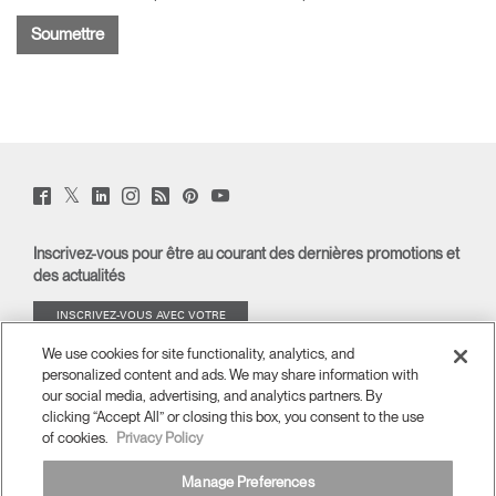
Twitter
Facebook
LinkedIn
Instagram
Humanscale
Pinterst
YouTube
(opens
(opens
(opens
(opens
Blog
(opens
(opens
new
new
new
new
(opens
new
new
window)
window)
window)
window)
new
window)
window)
Inscrivez-vous pour être au courant des dernières promotions et
window)
des actualités
INSCRIVEZ-VOUS AVEC VOTRE
ADRESSE E-MAIL
We use cookies for site functionality, analytics, and
personalized content and ads. We may share information with
À PROPOS
our social media, advertising, and analytics partners. By
clicking “Accept All” or closing this box, you consent to the use
of cookies.
Privacy Policy
ERGONOMIE
Manage Preferences
RESSOURCES