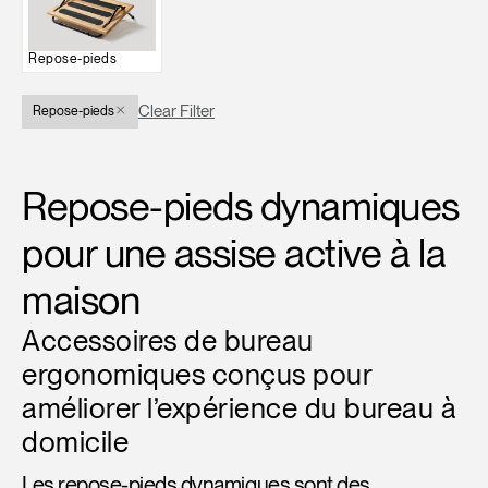
Opens
Opens
Opens
Opens
Opens
Opens
Opens
to
to
to
to
to
to
to
Repose-pieds
Facebook
Twitter
Linkedin
Instagram
Humanscale
Pinterest
YouTube
Blog
Clear Filter
Repose-pieds
Repose-pieds dynamiques
pour une assise active à la
maison
Accessoires de bureau
ergonomiques conçus pour
améliorer l’expérience du bureau à
domicile
Les repose-pieds dynamiques sont des