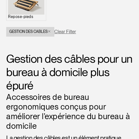
Opens
Opens
Opens
Opens
Opens
Opens
Opens
to
to
to
to
to
to
to
Repose-pieds
Facebook
Twitter
Linkedin
Instagram
Humanscale
Pinterest
YouTube
Blog
Clear Filter
GESTION DES CABLES
Gestion des câbles pour un
bureau à domicile plus
épuré
Accessoires de bureau
ergonomiques conçus pour
améliorer l’expérience du bureau à
domicile
La gestion des câbles est un élément pratique