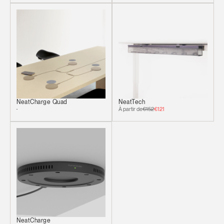
NeatCharge Quad
NeatTech
À partir de
€152
€121
NeatCharge