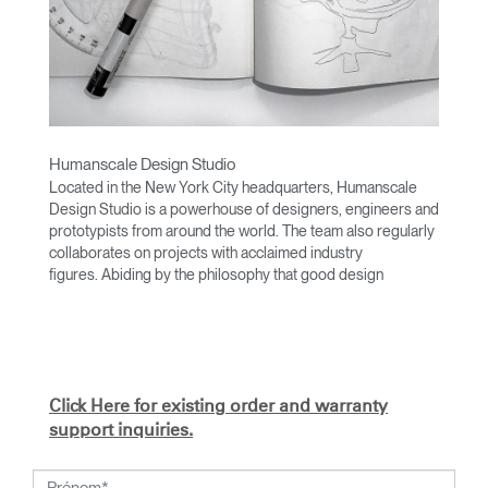
Humanscale Design Studio
Located in the New York City headquarters, Humanscale
Design Studio is a powerhouse of designers, engineers and
prototypists from around the world. The team also regularly
collaborates on projects with acclaimed industry
figures. Abiding by the philosophy that good design
achieves more with less, the team specializes in solving
functional problems with simple, efficient designs. A holistic
approach is taken to ergonomics, with the user experience
and interaction with the product front of mind.
The design team’s award-winning innovations are backed by
Click Here for existing order and warranty
their thorough research into workplace trends and by
support inquiries.
working closely with Humanscale's inhouse team of
ergonomics consultants.