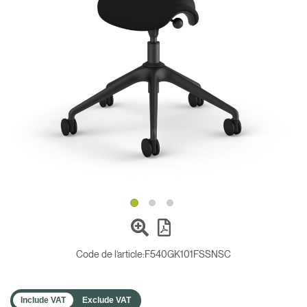
Opens
Opens
Opens
Opens
Opens
Opens
Opens
to
to
to
to
to
to
to
Facebook
Twitter
Linkedin
Instagram
Humanscale
Pinterest
YouTube
Blog
Code de l’article:
F540GK101FSSNSC
Include VAT
Exclude VAT