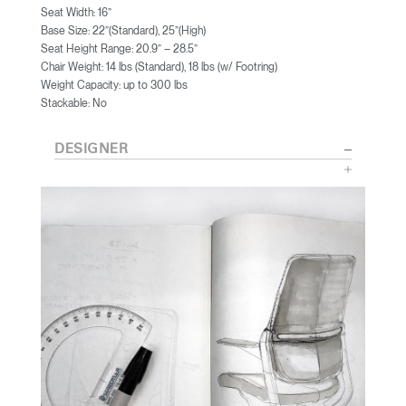
Seat Width: 16”
Base Size: 22”(Standard), 25”(High)
Seat Height Range: 20.9” – 28.5”
Chair Weight: 14 lbs (Standard), 18 lbs (w/ Footring)
Weight Capacity: up to 300 lbs
Stackable: No
DESIGNER