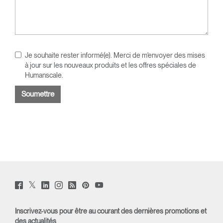
Je souhaite rester informé(e). Merci de m'envoyer des mises
à jour sur les nouveaux produits et les offres spéciales de
Humanscale.
Twitter
Facebook
LinkedIn
Instagram
Humanscale
Pinterst
YouTube
(opens
(opens
(opens
(opens
Blog
(opens
(opens
new
new
new
new
(opens
new
new
window)
window)
window)
window)
new
window)
window)
Inscrivez-vous pour être au courant des dernières promotions et
window)
des actualités