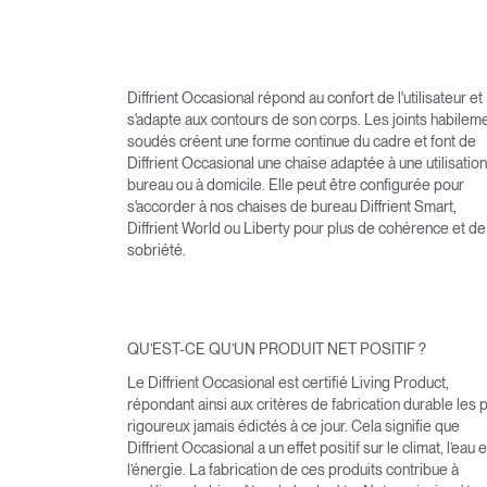
Diffrient Occasional répond au confort de l'utilisateur et
s'adapte aux contours de son corps. Les joints habilem
soudés créent une forme continue du cadre et font de
Diffrient Occasional une chaise adaptée à une utilisatio
bureau ou à domicile. Elle peut être configurée pour
s'accorder à nos chaises de bureau Diffrient Smart,
Diffrient World ou Liberty pour plus de cohérence et de
sobriété.
QU’EST-CE QU’UN PRODUIT NET POSITIF ?
Le Diffrient Occasional est certifié Living Product,
répondant ainsi aux critères de fabrication durable les 
rigoureux jamais édictés à ce jour. Cela signifie que
Diffrient Occasional a un effet positif sur le climat, l’eau e
l’énergie. La fabrication de ces produits contribue à