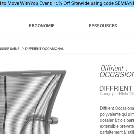
 to Move With You Event: 15% Off Sitewide using code SEMI
ERGONOMIE
RESSOURCES
SISE SAINE.
DIFFRIENT OCCASIONAL
DIFFRIEN
Conçu par Niels Diff
Diffrient Occasiona
SMART OCEAN
CHAISE DE BUREAU
polyvalente qui s’i
N
DIFFRIENT WORLD
dossier à trois pann
R
extensible breveté
parfaitement à l’util