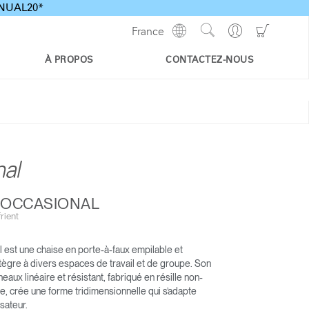
ANNUAL20*
Show
Go
Go
France
Regions
Search
to
to
Site
Profile
Shoppi
À PROPOS
CONTACTEZ-NOUS
Cart
T OCCASIONAL
rient
l est une chaise en porte-à-faux empilable et
SIÈGE DE TRAVAIL WORLD
LIBERTY OCEAN
ntègre à divers espaces de travail et de groupe. Son
ONE
eaux linéaire et résistant, fabriqué en résille non-
ÉSERVÉ EXCLUSIVEMENT
e, crée une forme tridimensionnelle qui s’adapte
AU HOME OFFICE
isateur.