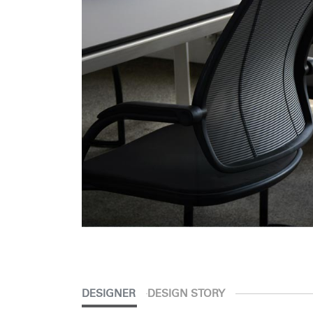
V
SIGN 
Mot de
France
DESIGNER
DESIGN STORY