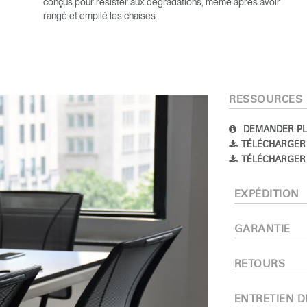
conçus pour résister aux dégradations, même après avoir
rangé et empilé les chaises.
RESSOURCES
DEMANDER PL
Sélectionnez votre pays
TÉLÉCHARGER
TÉLÉCHARGER 
EXPÉDITION
r
Créer un compte
GARANTIE
S'INSCRIRE
RETOURS
ENTRETIEN D