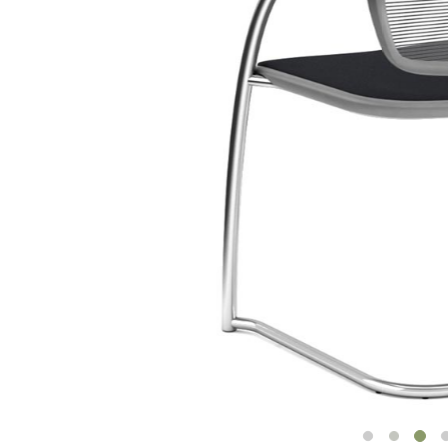
ORGANISATION DES CÂBLES
OUTILS DE BUREAU ERGONOMIQUES
LAB & HEALTHCARE
SIÈGES OCEAN