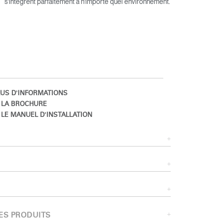
s'intègrent parfaitement à n'importe quel environnement.
US D'INFORMATIONS
 LA BROCHURE
LE MANUEL D'INSTALLATION
Close
Dialog
Box
ES PRODUITS