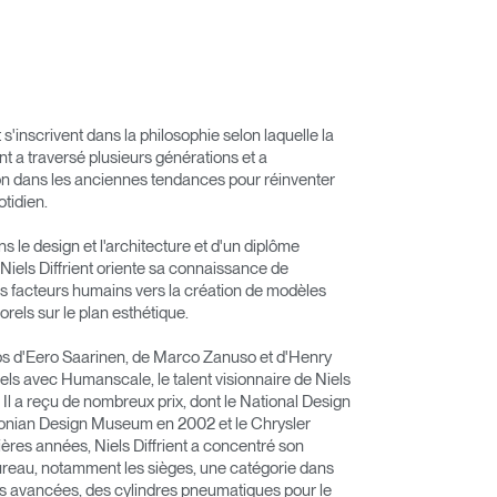
 s'inscrivent dans la philosophie selon laquelle la
ient a traversé plusieurs générations et a
on dans les anciennes tendances pour réinventer
otidien.
le design et l'architecture et d'un diplôme
iels Diffrient oriente sa connaissance de
 des facteurs humains vers la création de modèles
rels sur le plan esthétique.
os d'Eero Saarinen, de Marco Zanuso et d'Henry
els avec Humanscale, le talent visionnaire de Niels
 Il a reçu de nombreux prix, dont le National Design
onian Design Museum en 2002 et le Chrysler
res années, Niels Diffrient a concentré son
ureau, notamment les sièges, une catégorie dans
ses avancées, des cylindres pneumatiques pour le