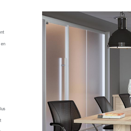
ent
n en
plus
t