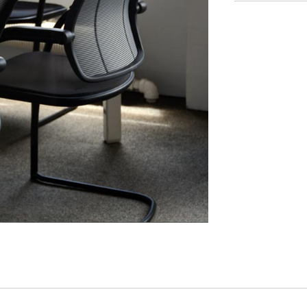
Vous avez un code de réf
?
ALIDER
IN WITH SSO
 passe oublié
ENTRER
Select
Region