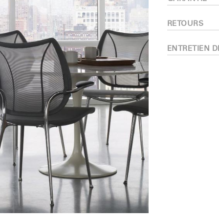
Vous avez un code de réf
?
ALIDER
RETOURS
IN WITH SSO
ENTRETIEN D
 passe oublié
ENTRER
Select
Region