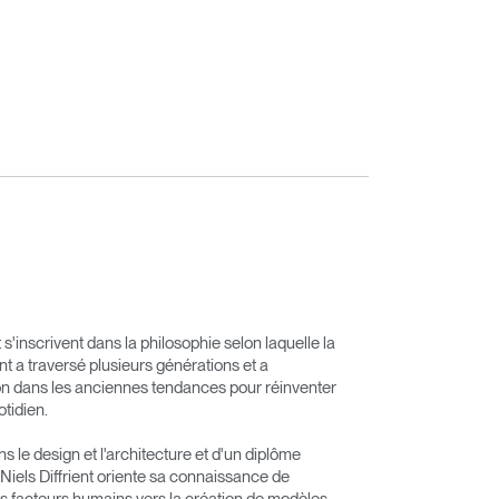
 s'inscrivent dans la philosophie selon laquelle la
ient a traversé plusieurs générations et a
on dans les anciennes tendances pour réinventer
otidien.
le design et l'architecture et d'un diplôme
iels Diffrient oriente sa connaissance de
 des facteurs humains vers la création de modèles