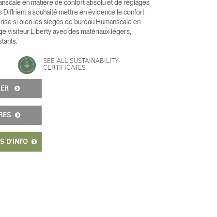
nscale en matière de confort absolu et de réglages
 Diffrient a souhaité mettre en évidence le confort
érise si bien les sièges de bureau Humanscale en
ge visiteur Liberty avec des matériaux légers,
stants.
SEE ALL SUSTAINABILITY
CERTIFICATES
URER
IRES
S D'INFO