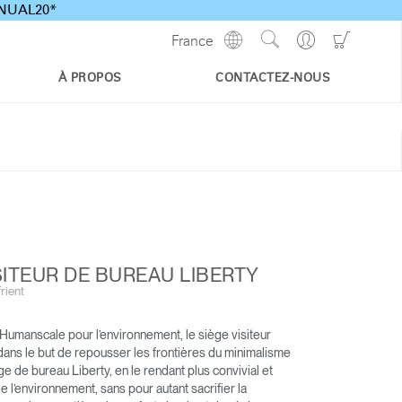
ANNUAL20*
Show
Go
Go
France
Regions
Search
to
to
Site
Profile
Shoppi
À PROPOS
CONTACTEZ-NOUS
Cart
SITEUR DE BUREAU LIBERTY
rient
SIÈGE DE TRAVAIL WORLD
LIBERTY OCEAN
’Humanscale pour l’environnement, le siège visiteur
ONE
dans le but de repousser les frontières du minimalisme
ÉSERVÉ EXCLUSIVEMENT
ège de bureau Liberty, en le rendant plus convivial et
AU HOME OFFICE
 l’environnement, sans pour autant sacrifier la