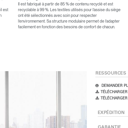
Il est fabriqué à partir de 85 % de contenu recyclé et est
il est
recyclable à 99 %. Les textiles utilisés pour l’assise du siège
n
ont été sélectionnés avec soin pour respecter
l’environnement. Sa structure modulaire permet de l’adapter
facilement en fonction des besoins de confort de chacun.
Sélectionnez votre pays
RESSOURCES
DEMANDER PL
r
Créer un compte
TÉLÉCHARGER
TÉLÉCHARGER 
S'INSCRIRE
EXPÉDITION
GARANTIE