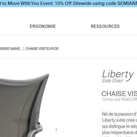
 to Move With You Event: 15% Off Sitewide using code SEMI
ERGONOMIE
RESSOURCES
SISE SAINE.
CHAISE VISITEUR DE
CHAISE VI
Conçu par Niels Diff
SMART OCEAN
CHAISE DE BUREAU
Né de la passion d
N
DIFFRIENT WORLD
Liberty a été créé 
R
qui distingue le si
plus respectueux de