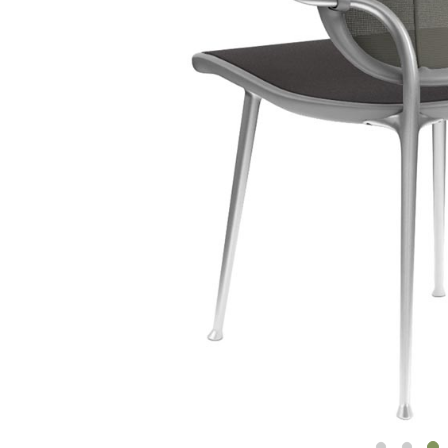
ORGANISATION DES CÂBLES
OUTILS DE BUREAU ERGONOMIQUES
LAB & HEALTHCARE
SIÈGES OCEAN