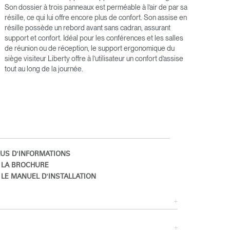
Son dossier à trois panneaux est perméable à l’air de par sa
résille, ce qui lui offre encore plus de confort. Son assise en
résille possède un rebord avant sans cadran, assurant
support et confort. Idéal pour les conférences et les salles
de réunion ou de réception, le support ergonomique du
siège visiteur Liberty offre à l’utilisateur un confort d’assise
tout au long de la journée.
Close
US D'INFORMATIONS
Dialog
 LA BROCHURE
Box
LE MANUEL D'INSTALLATION