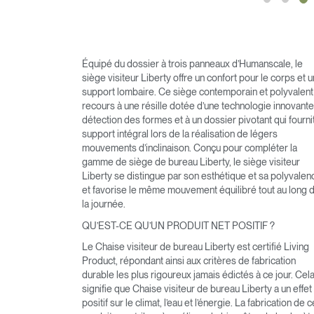
Équipé du dossier à trois panneaux d’Humanscale, le
siège visiteur Liberty offre un confort pour le corps et u
support lombaire. Ce siège contemporain et polyvalent
recours à une résille dotée d’une technologie innovant
détection des formes et à un dossier pivotant qui fourni
support intégral lors de la réalisation de légers
mouvements d’inclinaison. Conçu pour compléter la
gamme de siège de bureau Liberty, le siège visiteur
Liberty se distingue par son esthétique et sa polyvalen
et favorise le même mouvement équilibré tout au long 
la journée.
QU’EST-CE QU’UN PRODUIT NET POSITIF ?
Le Chaise visiteur de bureau Liberty est certifié Living
Product, répondant ainsi aux critères de fabrication
durable les plus rigoureux jamais édictés à ce jour. Cel
signifie que Chaise visiteur de bureau Liberty a un effet
positif sur le climat, l’eau et l’énergie. La fabrication de 