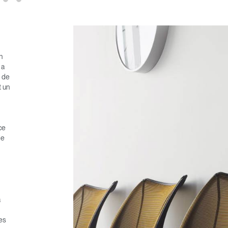
n
 a
e de
t un
ce
de
a
ces