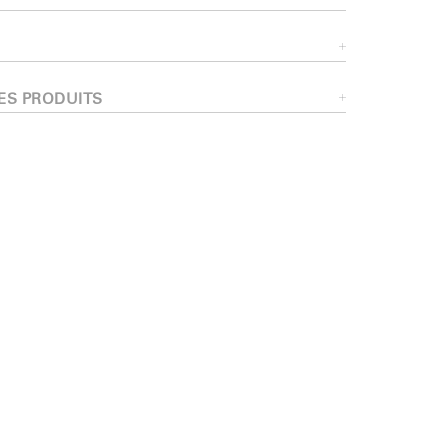
érence
ES PRODUITS