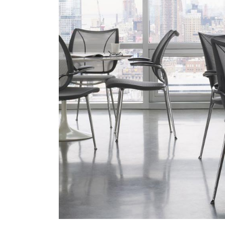
V
SIGN 
Mot de
France