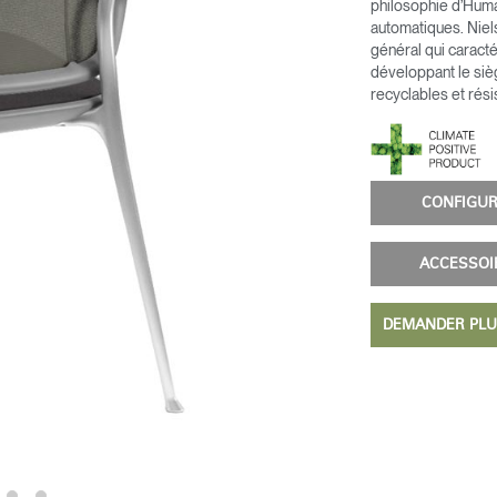
philosophie d’Huma
automatiques. Niels
général qui caract
développant le siè
recyclables et rési
CONFIG
ACCESSO
DEMANDER PLU