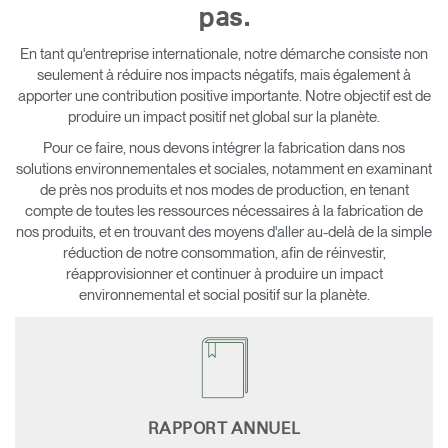
pas.
Opens
Opens
Opens
Opens
Opens
Opens
Opens
to
to
to
to
to
to
to
En tant qu'entreprise internationale, notre démarche consiste non
Facebook
Twitter
Linkedin
Instagram
Humanscale
Pinterest
YouTube
seulement à réduire nos impacts négatifs, mais également à
Blog
apporter une contribution positive importante. Notre objectif est de
produire un impact positif net global sur la planète.
Pour ce faire, nous devons intégrer la fabrication dans nos
solutions environnementales et sociales, notamment en examinant
de près nos produits et nos modes de production, en tenant
compte de toutes les ressources nécessaires à la fabrication de
nos produits, et en trouvant des moyens d'aller au-delà de la simple
réduction de notre consommation, afin de réinvestir,
réapprovisionner et continuer à produire un impact
environnemental et social positif sur la planète.
RAPPORT ANNUEL