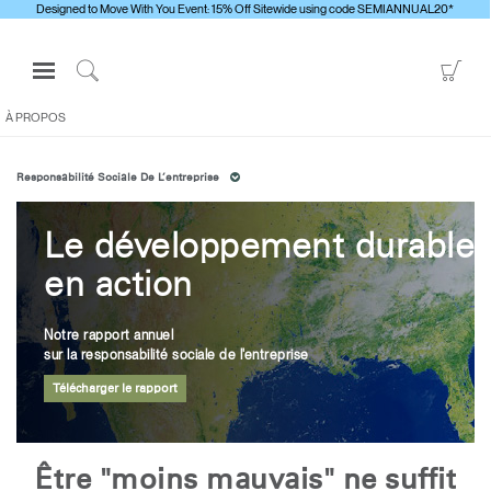
Designed to Move With You Event: 15% Off Sitewide using code SEMIANNUAL20*
Open
Go
Navigation
to
Click
Menu
Sho
to
À PROPOS
S'identifier ou S'inscrire
Car
Search
Responsabilité Sociale De L’entreprise
PRODUITS
ERGONOMIE
Le développement durable
RESSOURCES
en action
À PROPOS
CONTACTEZ-NOUS
Notre rapport annuel
sur la responsabilité sociale de l'entreprise
Télécharger le rapport
Contacter le support
Trouver un showroom
Changer la région
Être "moins mauvais" ne suffit