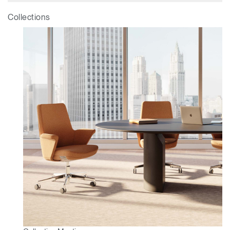
Sélectionnez votre pays
S'INSCRIRE
Collections
Vous avez un code de
VALIDER
référence ?
SIGN IN WITH SSO
Mot de passe oublié
ENTRER
Select
France
Region