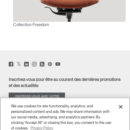
Collection Freedom
Twitter
Facebook
LinkedIn
Instagram
Humanscale
Pinterst
YouTube
(opens
(opens
(opens
(opens
Blog
(opens
(opens
new
new
new
new
(opens
new
new
window)
window)
window)
window)
new
window)
window)
Inscrivez-vous pour être au courant des dernières promotions
window)
et des actualités
INSCRIVEZ-VOUS AVEC VOTRE
ADRESSE E-MAIL
We use cookies for site functionality, analytics, and
personalized content and ads. We may share information with
À PROPOS
our social media, advertising, and analytics partners. By
clicking “Accept All” or closing this box, you consent to the use
of cookies.
Privacy Policy
ERGONOMIE